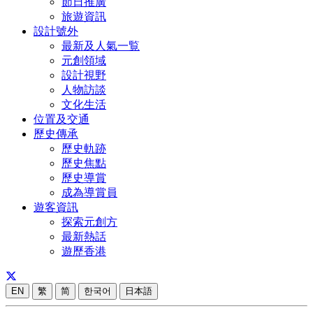
節日推廣
旅遊資訊
設計號外
最新及人氣一覧
元創領域
設計視野
人物訪談
文化生活
位置及交通
歷史傳承
歷史軌跡
歷史焦點
歷史導賞
成為導賞員
遊客資訊
探索元創方
最新熱話
遊歷香港
EN
繁
简
한국어
日本語