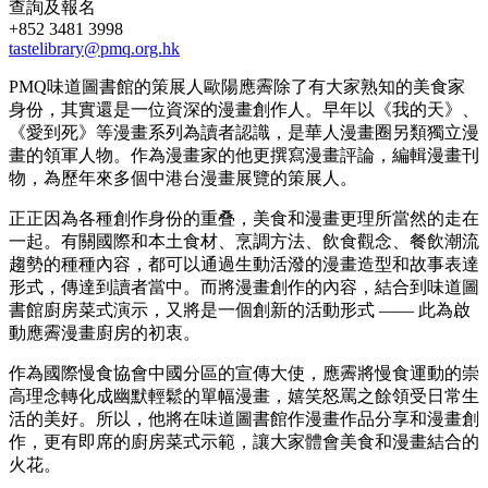
查詢及報名
+852 3481 3998
tastelibrary@pmq.org.hk
PMQ味道圖書館的策展人歐陽應霽除了有大家熟知的美食家
身份，其實還是一位資深的漫畫創作人。早年以《我的天》、
《愛到死》等漫畫系列為讀者認識，是華人漫畫圈另類獨立漫
畫的領軍人物。作為漫畫家的他更撰寫漫畫評論，編輯漫畫刊
物，為歷年來多個中港台漫畫展覽的策展人。
正正因為各種創作身份的重叠，美食和漫畫更理所當然的走在
一起。有關國際和本土食材、烹調方法、飲食觀念、餐飲潮流
趨勢的種種內容，都可以通過生動活潑的漫畫造型和故事表達
形式，傳達到讀者當中。而將漫畫創作的內容，結合到味道圖
書館廚房菜式演示，又將是一個創新的活動形式 —— 此為啟
動應霽漫畫廚房的初衷。
作為國際慢食協會中國分區的宣傳大使，應霽將慢食運動的崇
高理念轉化成幽默輕鬆的單幅漫畫，嬉笑怒罵之餘領受日常生
活的美好。所以，他將在味道圖書館作漫畫作品分享和漫畫創
作，更有即席的廚房菜式示範，讓大家體會美食和漫畫結合的
火花。