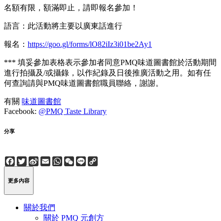
名額有限，額滿即止，請即報名參加！
語言：此活動將主要以廣東話進行
報名：
https://goo.gl/forms/lO82iIz3i01be2Ay1
*** 填妥參加表格表示參加者同意PMQ味道圖書館於活動期間
進行拍攝及/或攝錄，以作紀錄及日後推廣活動之用。如有任
何查詢請與PMQ味道圖書館職員聯絡，謝謝。
有關
味道圖書館
Facebook:
@PMQ Taste Library
分享
Facebook
Twitter
Sina
Email
WhatsApp
WeChat
Line
Copy
Weibo
Link
更多內容
關於我們
關於 PMQ 元創方