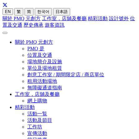
EN
繁
简
한국어
日本語
關於 PMQ 元創方
工作室，店舖及餐廳
精彩活動
設計號外
位
置及交通
歷史傳承
遊客資訊
關於 PMQ 元創方
PMQ 是
位置及交通
場地簡介及設施
單位及場地租賃
創意工作室 / 期間限定店 / 商店單位
租用活動場地
無障礙通道指南
工作室，店舖及餐廳
網上購物
精彩活動
活動一覧
活動及節目
工作坊
宣傳活動