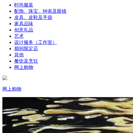
时尚服装
配饰、珠宝、钟表及眼镜
皮具、皮鞋及手袋
家具品味
创意礼品
艺术
设计服务（工作室）
期间限定店
其他
餐饮及烹饪
网上购物
网上购物