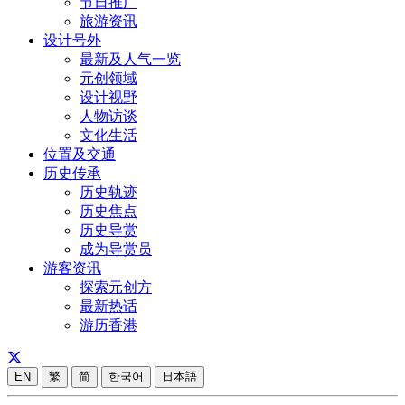
节日推广
旅游资讯
设计号外
最新及人气一览
元创领域
设计视野
人物访谈
文化生活
位置及交通
历史传承
历史轨迹
历史焦点
历史导赏
成为导赏员
游客资讯
探索元创方
最新热话
游历香港
EN
繁
简
한국어
日本語