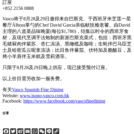
訂座
+852 2156 0888
Vasco将于8月28及29日邀得来自巴斯克、于西班牙米芝莲一星
餐厅Álbora掌勺的Chef David Garcia亲临献技飨老饕。由David
主理的八道菜品味晚宴(每位$1,780)，结集以时令的西班牙食
材，及现代烹调手法炮制的新派巴斯克菜式，包括：西班牙黑
毛猪冧肉伴紫苏、杏仁冻汤、黑橄榄及咖啡；生蚝伴巴马臣芝
士及哈密瓜云呢拿冻汤；比目鱼伴蕃茄、伏特加及脆酸豆，及
烤小羊肩伴玉米糕及雪莉酒等。
只限于8月28及29日晚上供应，现已接受预付订座。
以上价目需另收加一服务费。
有关
Vasco Spanish Fine Dining
Website:
www.isono-vasco.com.hk
Facebook:
https://www.facebook.com/vascofinedining
分享
Facebook
Twitter
Sina
Email
WhatsApp
WeChat
Line
Copy