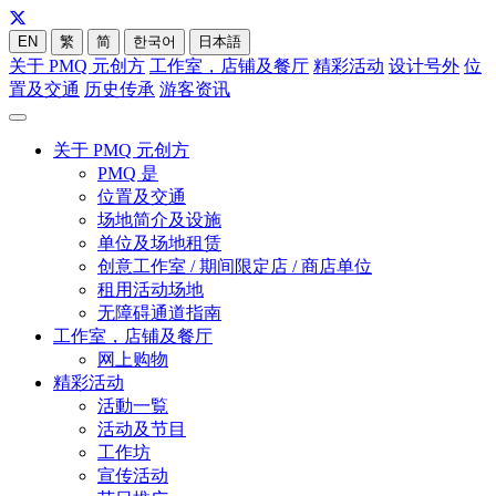
EN
繁
简
한국어
日本語
关于 PMQ 元创方
工作室，店铺及餐厅
精彩活动
设计号外
位
置及交通
历史传承
游客资讯
关于 PMQ 元创方
PMQ 是
位置及交通
场地简介及设施
单位及场地租赁
创意工作室 / 期间限定店 / 商店单位
租用活动场地
无障碍通道指南
工作室，店铺及餐厅
网上购物
精彩活动
活動一覧
活动及节目
工作坊
宣传活动