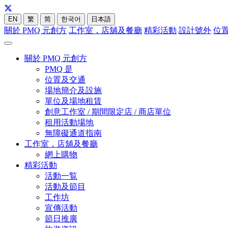
EN
繁
简
한국어
日本語
關於 PMQ 元創方
工作室，店舖及餐廳
精彩活動
設計號外
位
關於 PMQ 元創方
PMQ 是
位置及交通
場地簡介及設施
單位及場地租賃
創意工作室 / 期間限定店 / 商店單位
租用活動場地
無障礙通道指南
工作室，店舖及餐廳
網上購物
精彩活動
活動一覧
活動及節目
工作坊
宣傳活動
節日推廣