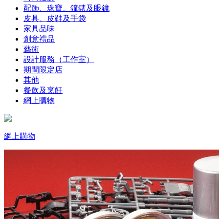
配飾、珠寶、鐘錶及眼鏡
皮具、皮鞋及手袋
家具品味
創意禮品
藝術
設計服務（工作室）
期間限定店
其他
餐飲及烹飪
網上購物
網上購物