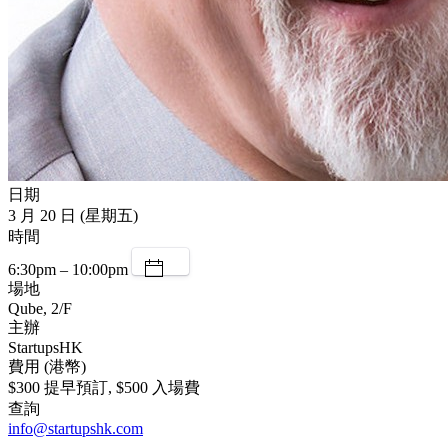
日期
3 月 20 日 (星期五)
時間
6:30pm – 10:00pm
場地
Qube, 2/F
主辦
StartupsHK
費用 (港幣)
$300 提早預訂, $500 入場費
查詢
info@startupshk.com