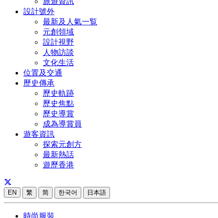
旅遊資訊
設計號外
最新及人氣一覧
元創領域
設計視野
人物訪談
文化生活
位置及交通
歷史傳承
歷史軌跡
歷史焦點
歷史導賞
成為導賞員
遊客資訊
探索元創方
最新熱話
遊歷香港
EN
繁
简
한국어
日本語
時尚服裝