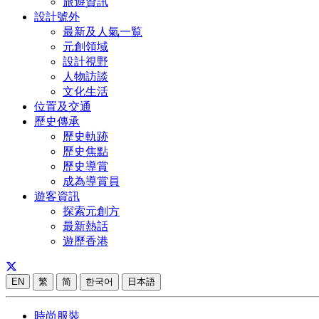
旅遊資訊
設計號外
最新及人氣一覧
元創領域
設計視野
人物訪談
文化生活
位置及交通
歷史傳承
歷史軌跡
歷史焦點
歷史導賞
成為導賞員
遊客資訊
探索元創方
最新熱話
遊歷香港
EN
繁
简
한국어
日本語
時尚服裝