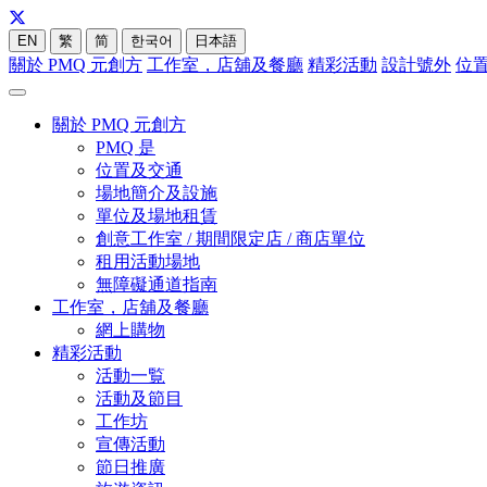
EN
繁
简
한국어
日本語
關於 PMQ 元創方
工作室，店舖及餐廳
精彩活動
設計號外
位
關於 PMQ 元創方
PMQ 是
位置及交通
場地簡介及設施
單位及場地租賃
創意工作室 / 期間限定店 / 商店單位
租用活動場地
無障礙通道指南
工作室，店舖及餐廳
網上購物
精彩活動
活動一覧
活動及節目
工作坊
宣傳活動
節日推廣