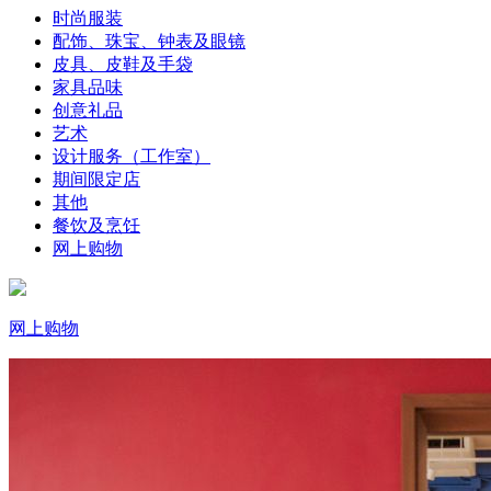
时尚服装
配饰、珠宝、钟表及眼镜
皮具、皮鞋及手袋
家具品味
创意礼品
艺术
设计服务（工作室）
期间限定店
其他
餐饮及烹饪
网上购物
网上购物