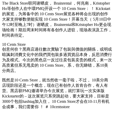
The Black Store联同谢晒皮， Brainrental ，何兆南，Kristopher
Ho等创作人在中環PMQ开设一个 10 Cents Store： ！ Kickstart
的展览，为筹备中的 10 Cents Store展览各种将会出现的创作
大家支持够数便能实现 10 Cents Store！开幕当天（ 5月10日中
午12时至晚上7时）谢晒皮， Brainrental和Kristopher Ho更会现
场绘画！期后周末时间将有各创作人进驻，现场表演及工作，
时间表待定。
10 Cents Store
创意何价？黑商店過往數次實驗了包裝與價值的關係，或明或
暗諷刺消費文化中的我們買包裝多過買貨品本身，反思消费行
为及模式。今次的黑色店一反过往卖包装卖贵的模式，来一次
高质素但系无甩卖的 10 Cents Store。系，你无睇错，系10美
分商店。
既然是10 Cents Store，就当然收一毫子啦，不过， 10美分商
店现阶段还是一个概念，现在已有创作人首肯合作，有人有
货。黑店获PMQ邀请举办今次展览，就打算玩一次实体版
Kickstarter的 – 这次展览只系突跳起动，要大家支持，目标是
3000个包括hashtag加入住， 10 Cents Store才会在10-11月有机
会成事，我们需要你 ！ ＃ 10centsstore