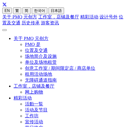
EN
繁
简
한국어
日本語
关于 PMQ 元创方
工作室，店铺及餐厅
精彩活动
设计号外
位
置及交通
历史传承
游客资讯
关于 PMQ 元创方
PMQ 是
位置及交通
场地简介及设施
单位及场地租赁
创意工作室 / 期间限定店 / 商店单位
租用活动场地
无障碍通道指南
工作室，店铺及餐厅
网上购物
精彩活动
活動一覧
活动及节目
工作坊
宣传活动