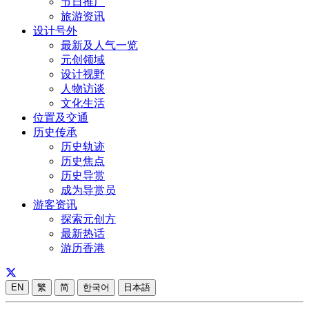
节日推广
旅游资讯
设计号外
最新及人气一览
元创领域
设计视野
人物访谈
文化生活
位置及交通
历史传承
历史轨迹
历史焦点
历史导赏
成为导赏员
游客资讯
探索元创方
最新热话
游历香港
EN
繁
简
한국어
日本語