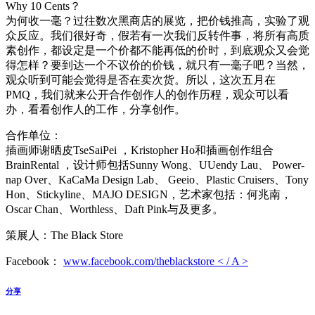
Why 10 Cents？
为何收一毫？过往数次黑商店的展览，把价钱推高，实验了观
众反应。我们很好奇，假若有一次我们反转件事，将所有高质
素创作，都设定是一个价都不能再低的价时，到底观众又会觉
得怎样？要到达一个不议价的价钱，就只有一毫子吧？当然，
观众听到可能会觉得是否在卖次货。所以，这次五月在
PMQ，我们就来公开合作创作人的创作历程，观众可以看
办，看看创作人的工作，分享创作。
合作单位：
插画师谢晒皮TseSaiPei ，Kristopher Ho和插画创作组合
BrainRental ，设计师包括Sunny Wong、UUendy Lau、 Power-
nap Over、KaCaMa Design Lab、 Geeio、Plastic Cruisers、Tony
Hon、Stickyline、MAJO DESIGN，艺术家包括：何兆南，
Oscar Chan、Worthless、Daft Pink与及更多。
策展人：The Black Store
Facebook：
www.facebook.com/theblackstore < / A >
分享