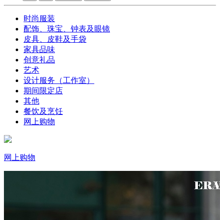
时尚服装
配饰、珠宝、钟表及眼镜
皮具、皮鞋及手袋
家具品味
创意礼品
艺术
设计服务（工作室）
期间限定店
其他
餐饮及烹饪
网上购物
网上购物