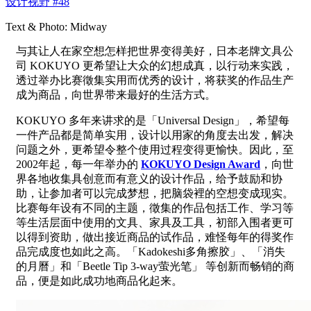
设计视野 #48
Text & Photo: Midway
与其让人在家空想怎样把世界变得美好，日本老牌文具公
司 KOKUYO 更希望让大众的幻想成真，以行动来实践，
透过举办比赛徵集实用而优秀的设计，将获奖的作品生产
成为商品，向世界带来最好的生活方式。
KOKUYO 多年来讲求的是「Universal Design」，希望每
一件产品都是简单实用，设计以用家的角度去出发，解决
问题之外，更希望令整个使用过程变得更愉快。因此，至
2002年起，每一年举办的
KOKUYO Design Award
，向世
界各
地收集具创意而有意义的设计作品，给予鼓励和协
助，让参加者可以完成梦想，把脑袋裡的空想变成现实。
比赛每年设有不同的主题，徵集的作品包括工作、学习等
等生活层面中使用的文具、家具及工具，初部入围者更可
以得到资助，做出接近商品的试作品，难怪每年的得奖作
品完成度也如此之高。「Kadokeshi多角擦胶」、「消失
的月曆」和「Beetle Tip 3-way萤光笔」 等创新而畅销的商
品，便是如此成功地商品化起来。