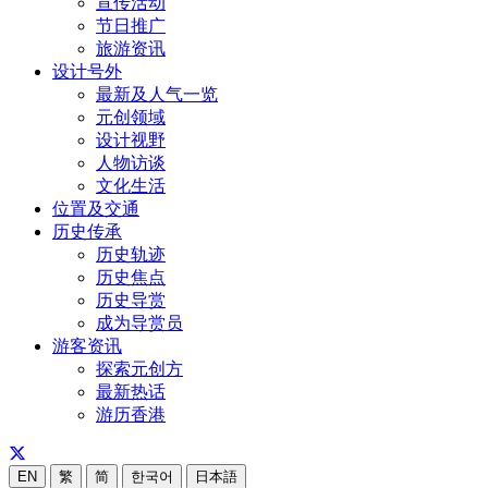
宣传活动
节日推广
旅游资讯
设计号外
最新及人气一览
元创领域
设计视野
人物访谈
文化生活
位置及交通
历史传承
历史轨迹
历史焦点
历史导赏
成为导赏员
游客资讯
探索元创方
最新热话
游历香港
EN
繁
简
한국어
日本語