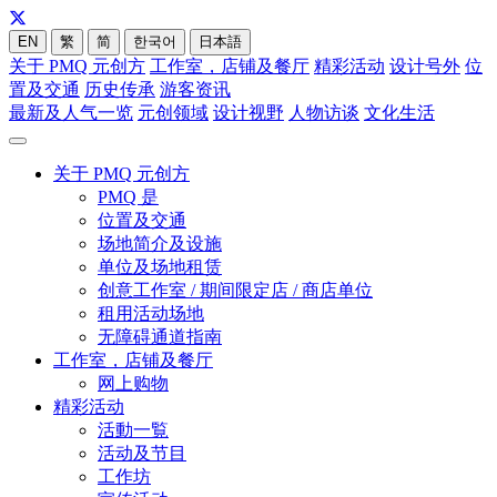
EN
繁
简
한국어
日本語
关于 PMQ 元创方
工作室，店铺及餐厅
精彩活动
设计号外
位
置及交通
历史传承
游客资讯
最新及人气一览
元创领域
设计视野
人物访谈
文化生活
关于 PMQ 元创方
PMQ 是
位置及交通
场地简介及设施
单位及场地租赁
创意工作室 / 期间限定店 / 商店单位
租用活动场地
无障碍通道指南
工作室，店铺及餐厅
网上购物
精彩活动
活動一覧
活动及节目
工作坊