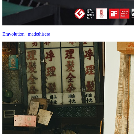
Eravolution | madethisera