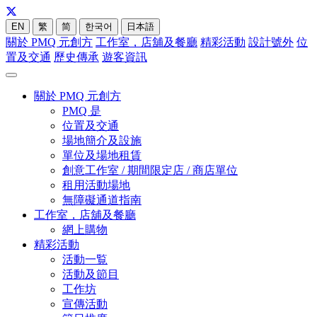
EN
繁
简
한국어
日本語
關於 PMQ 元創方
工作室，店舖及餐廳
精彩活動
設計號外
位
置及交通
歷史傳承
遊客資訊
關於 PMQ 元創方
PMQ 是
位置及交通
場地簡介及設施
單位及場地租賃
創意工作室 / 期間限定店 / 商店單位
租用活動場地
無障礙通道指南
工作室，店舖及餐廳
網上購物
精彩活動
活動一覧
活動及節目
工作坊
宣傳活動