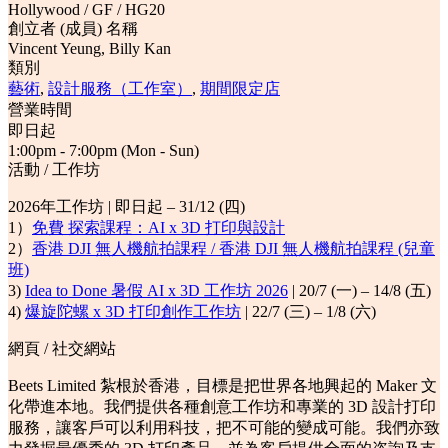
Hollywood / GF / HG20
創立者 (成員) 名稱
Vincent Yeung, Billy Kan
類別
藝術
,
設計服務（工作室）
,
期間限定店
營業時間
即日起
1:00pm - 7:00pm (Mon - Sun)
活動 / 工作坊
2026年工作坊 | 即日起 – 31/12 (四)
1）
免費 探索課程：AI x 3D 打印與設計
2）
香港 DJI 無人機航拍課程 / 香港 DJI 無人機航拍課程 (兒童
班)
3)
Idea to Done 暑假 AI x 3D 工作坊 2026
| 20/7 (一) – 14/8 (五)
4)
爆旋陀螺 x 3D 打印創作工作坊
| 22/7 (三) – 1/8 (六)
網頁 / 社交網站
Beets Limited 紮根於香港，目標是把世界各地興起的 Maker 文
化帶進本地。我們提供各種創意工作坊和專業的 3D 設計打印
服務，讓客戶可以利用科技，把不可能的變成可能。我們亦致