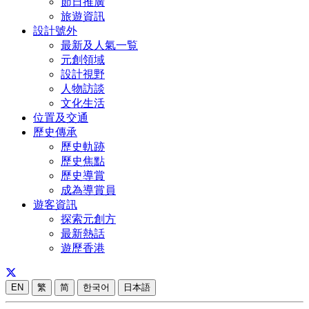
節日推廣
旅遊資訊
設計號外
最新及人氣一覧
元創領域
設計視野
人物訪談
文化生活
位置及交通
歷史傳承
歷史軌跡
歷史焦點
歷史導賞
成為導賞員
遊客資訊
探索元創方
最新熱話
遊歷香港
EN
繁
简
한국어
日本語