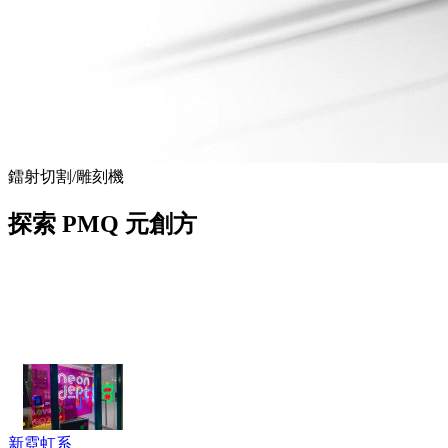
鐳射切割/雕刻機
探索 PMQ 元創方
新霓虹系