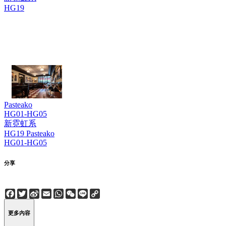
HG19
Pasteako
HG01-HG05
新霓虹系
HG19
Pasteako
HG01-HG05
分享
Facebook
Twitter
Sina
Email
WhatsApp
WeChat
Line
Copy
Weibo
Link
更多內容