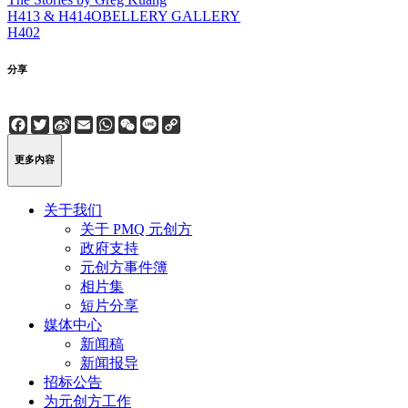
H413 & H414
OBELLERY GALLERY
H402
分享
Facebook
Twitter
Sina
Email
WhatsApp
WeChat
Line
Copy
Weibo
Link
更多内容
关于我们
关于 PMQ 元创方
政府支持
元创方事件簿
相片集
短片分享
媒体中心
新闻稿
新闻报导
招标公告
为元创方工作