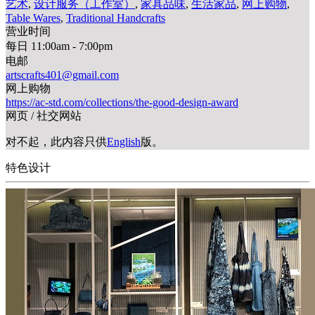
艺术
,
设计服务（工作室）
,
家具品味
,
生活家品
,
网上购物
,
Table Wares
,
Traditional Handcrafts
营业时间
每日 11:00am - 7:00pm
电邮
artscrafts401@gmail.com
网上购物
https://ac-std.com/collections/the-good-design-award
网页 / 社交网站
对不起，此内容只供
English
版。
特色设计