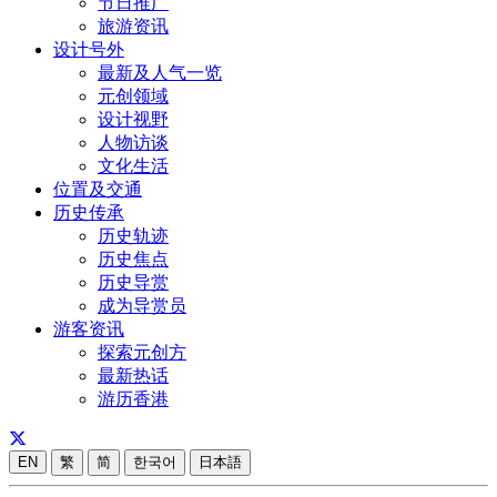
节日推广
旅游资讯
设计号外
最新及人气一览
元创领域
设计视野
人物访谈
文化生活
位置及交通
历史传承
历史轨迹
历史焦点
历史导赏
成为导赏员
游客资讯
探索元创方
最新热话
游历香港
EN
繁
简
한국어
日本語