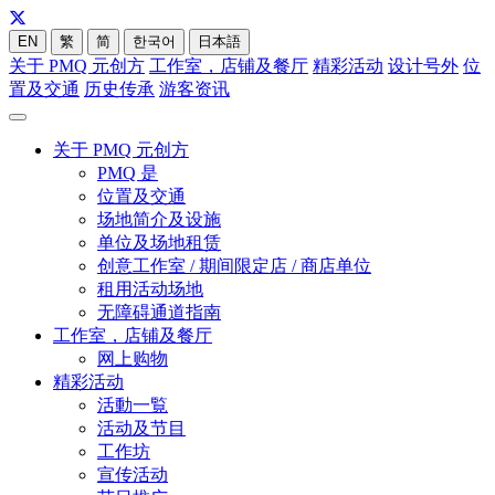
EN
繁
简
한국어
日本語
关于 PMQ 元创方
工作室，店铺及餐厅
精彩活动
设计号外
位
置及交通
历史传承
游客资讯
关于 PMQ 元创方
PMQ 是
位置及交通
场地简介及设施
单位及场地租赁
创意工作室 / 期间限定店 / 商店单位
租用活动场地
无障碍通道指南
工作室，店铺及餐厅
网上购物
精彩活动
活動一覧
活动及节目
工作坊
宣传活动