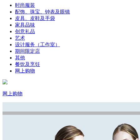
时尚服装
配饰、珠宝、钟表及眼镜
皮具、皮鞋及手袋
家具品味
创意礼品
艺术
设计服务（工作室）
期间限定店
其他
餐饮及烹饪
网上购物
网上购物