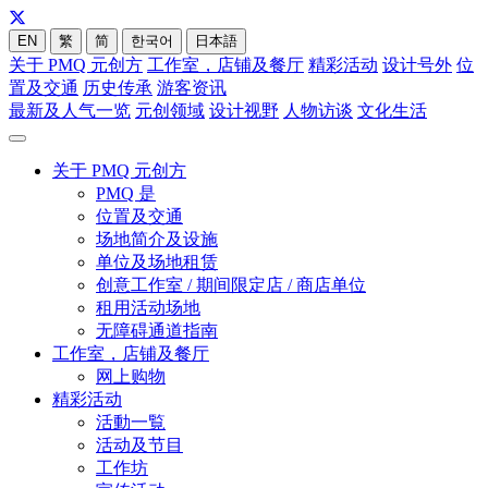
EN
繁
简
한국어
日本語
关于 PMQ 元创方
工作室，店铺及餐厅
精彩活动
设计号外
位
置及交通
历史传承
游客资讯
最新及人气一览
元创领域
设计视野
人物访谈
文化生活
关于 PMQ 元创方
PMQ 是
位置及交通
场地简介及设施
单位及场地租赁
创意工作室 / 期间限定店 / 商店单位
租用活动场地
无障碍通道指南
工作室，店铺及餐厅
网上购物
精彩活动
活動一覧
活动及节目
工作坊