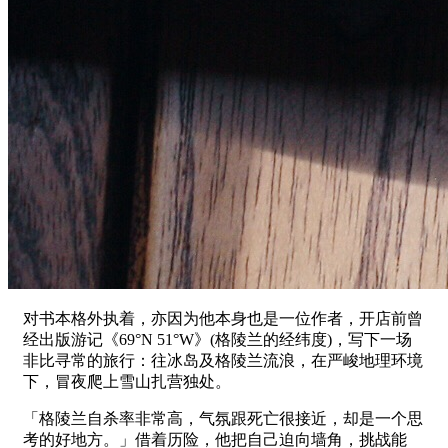
对书本格外执着，亦因为他本身也是一位作者，开店前曾
经出版游记《69°N 51°W》(格陵兰的经纬度)，写下一场
非比寻常的旅行：往冰岛及格陵兰流浪，在严峻地理环境
下，冒夜爬上雪山扎营独处。
「格陵兰自杀率非常高，气氛跟死亡很接近，却是一个思
考的好地方。」借着历险，他把自己迫向墙角，挑战能