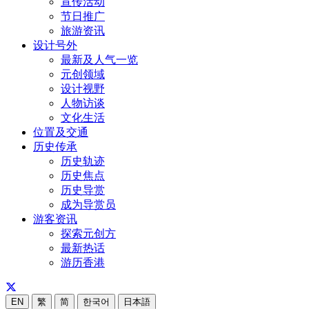
宣传活动
节日推广
旅游资讯
设计号外
最新及人气一览
元创领域
设计视野
人物访谈
文化生活
位置及交通
历史传承
历史轨迹
历史焦点
历史导赏
成为导赏员
游客资讯
探索元创方
最新热话
游历香港
EN
繁
简
한국어
日本語