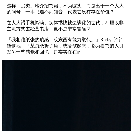
这样「另类」地介绍书籍，不为噱头，而是出于一个大大
的问号：一本书遇不到知音，代表它没有存在价值？
在人人滑手机阅读、实体书快被边缘化的世代，斗胆以非
主流方式去经营书店，岂不是非常冒险？
「我相信纸张的质感，没东西有能力取代。」Ricky 字字
铿锵地：「某页纸折了角，或者皱起来，都为看书的人引
发另一些感觉和回忆，是实实在在的。」