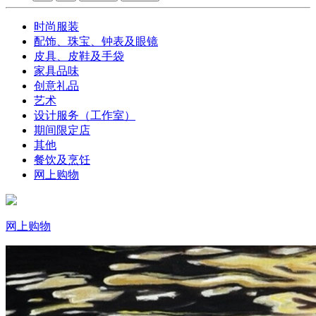
时尚服装
配饰、珠宝、钟表及眼镜
皮具、皮鞋及手袋
家具品味
创意礼品
艺术
设计服务（工作室）
期间限定店
其他
餐饮及烹饪
网上购物
网上购物