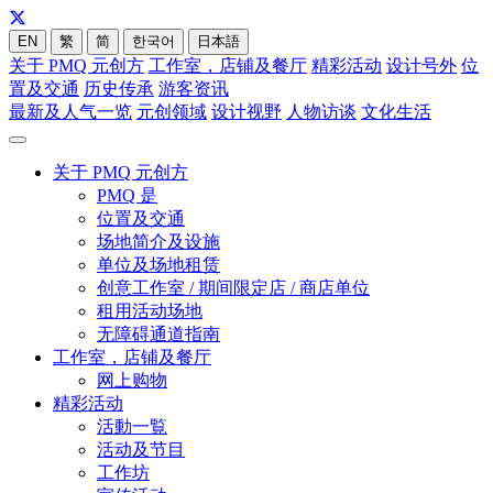
EN
繁
简
한국어
日本語
关于 PMQ 元创方
工作室，店铺及餐厅
精彩活动
设计号外
位
置及交通
历史传承
游客资讯
最新及人气一览
元创领域
设计视野
人物访谈
文化生活
关于 PMQ 元创方
PMQ 是
位置及交通
场地简介及设施
单位及场地租赁
创意工作室 / 期间限定店 / 商店单位
租用活动场地
无障碍通道指南
工作室，店铺及餐厅
网上购物
精彩活动
活動一覧
活动及节目
工作坊