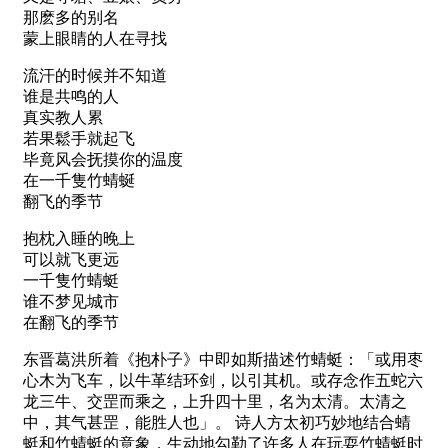
那麽多的别名
蒙上眼睛的人在寻找
流汗的时候并不知道
谁是共鸣的人
真实教人累
若果鬆手就起飞
毕竟风会抚摸你的温度
在一千隻竹蜻蜒
翻飞的季节
抱枕入睡的晚上
可以就飞更远
一千隻竹蜻蜓
谁不梦见城市
在翻飞的季节
东晋葛洪所着《抱朴子》中即如斯描述竹蜻蜓：「或用枣
心木为飞车，以牛革结环剑，以引其机。或存念作五蛇六
龙三牛、交罡而乘之，上升四十里，名为太清。太清之
中，其气甚罡，能胜人也」。 诗人方太初巧妙地结合蜻
蜓和竹蜻蜓的意象，生动地勾勒了许多人在玩耍竹蜻蜓时