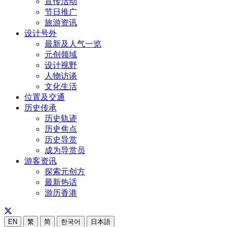
宣传活动
节日推广
旅游资讯
设计号外
最新及人气一览
元创领域
设计视野
人物访谈
文化生活
位置及交通
历史传承
历史轨迹
历史焦点
历史导赏
成为导赏员
游客资讯
探索元创方
最新热话
游历香港
EN
繁
简
한국어
日本語