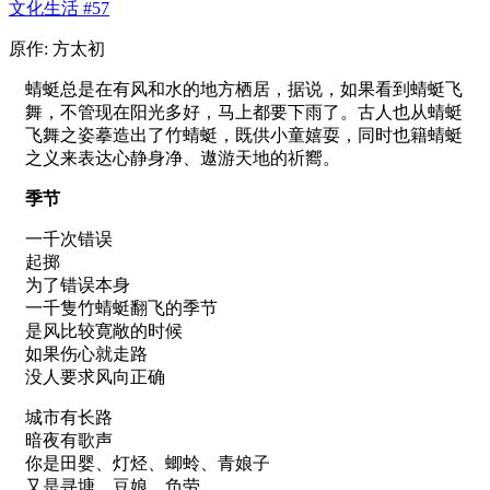
文化生活 #57
原作: 方太初
蜻蜓总是在有风和水的地方栖居，据说，如果看到蜻蜓飞
舞，不管现在阳光多好，马上都要下雨了。古人也从蜻蜓
飞舞之姿摹造出了竹蜻蜓，既供小童嬉耍，同时也籍蜻蜓
之义来表达心静身净、遨游天地的祈嚮。
季节
一千次错误
起掷
为了错误本身
一千隻竹蜻蜓翻飞的季节
是风比较寛敞的时候
如果伤心就走路
没人要求风向正确
城市有长路
暗夜有歌声
你是田婴、灯烃、蝍蛉、青娘子
又是寻塘、豆娘、负劳