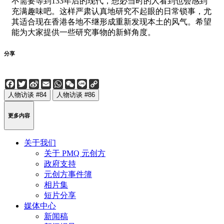
不需要等到133年后的现代，想必当时的人看到也会感到
充满趣味吧。这样严肃认真地研究不起眼的日常锁事，尤
其适合现在香港各地不继形成重新发现本土的风气。希望
能为大家提供一些研究事物的新鲜角度。
分享
Facebook
Twitter
Sina
Email
WhatsApp
WeChat
Line
Copy
Weibo
Link
人物访谈 #84
人物访谈 #86
更多内容
关于我们
关于 PMQ 元创方
政府支持
元创方事件簿
相片集
短片分享
媒体中心
新闻稿