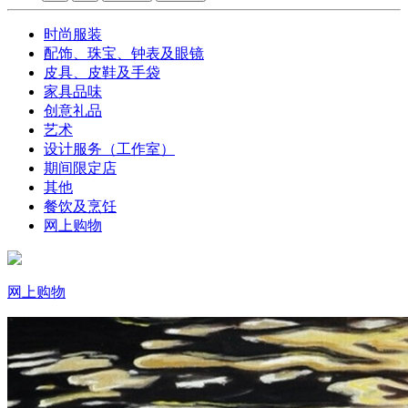
时尚服装
配饰、珠宝、钟表及眼镜
皮具、皮鞋及手袋
家具品味
创意礼品
艺术
设计服务（工作室）
期间限定店
其他
餐饮及烹饪
网上购物
网上购物