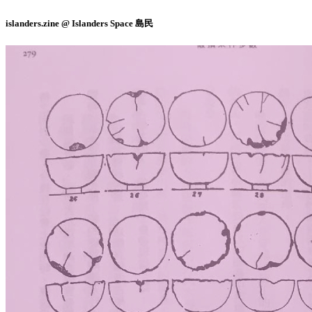
islanders.zine @ Islanders Space 島民