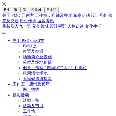
EN
繁
简
한국어
日本語
关于 PMQ 元创方
工作室，店铺及餐厅
精彩活动
设计号外
位
置及交通
历史传承
游客资讯
最新及人气一览
元创领域
设计视野
人物访谈
文化生活
关于 PMQ 元创方
PMQ 是
位置及交通
场地简介及设施
单位及场地租赁
创意工作室 / 期间限定店 / 商店单位
租用活动场地
无障碍通道指南
工作室，店铺及餐厅
网上购物
精彩活动
活動一覧
活动及节目
工作坊