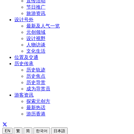
宣传活动
节日推广
旅游资讯
设计号外
最新及人气一览
元创领域
设计视野
人物访谈
文化生活
位置及交通
历史传承
历史轨迹
历史焦点
历史导赏
成为导赏员
游客资讯
探索元创方
最新热话
游历香港
EN
繁
简
한국어
日本語