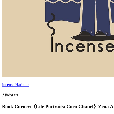
Incense Harbour
人物访谈 #78
Book Corner:《Life Portraits: Coco Chanel》Zena 