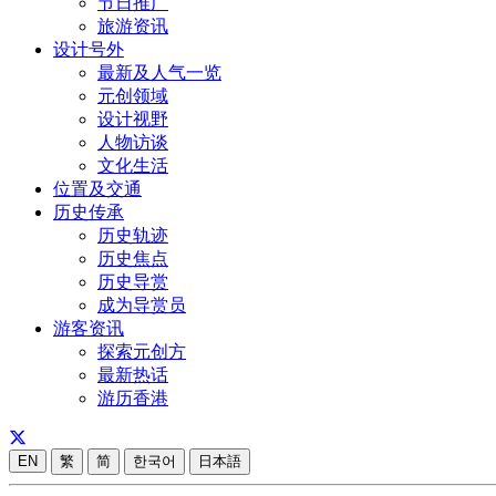
节日推广
旅游资讯
设计号外
最新及人气一览
元创领域
设计视野
人物访谈
文化生活
位置及交通
历史传承
历史轨迹
历史焦点
历史导赏
成为导赏员
游客资讯
探索元创方
最新热话
游历香港
EN
繁
简
한국어
日本語