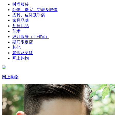
时尚服装
配饰、珠宝、钟表及眼镜
皮具、皮鞋及手袋
家具品味
创意礼品
艺术
设计服务（工作室）
期间限定店
其他
餐饮及烹饪
网上购物
网上购物