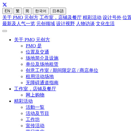
EN
繁
简
한국어
日本語
关于 PMQ 元创方
工作室，店铺及餐厅
精彩活动
设计号外
位
最新及人气一览
元创领域
设计视野
人物访谈
文化生活
关于 PMQ 元创方
PMQ 是
位置及交通
场地简介及设施
单位及场地租赁
创意工作室 / 期间限定店 / 商店单位
租用活动场地
无障碍通道指南
工作室，店铺及餐厅
网上购物
精彩活动
活動一覧
活动及节目
工作坊
宣传活动