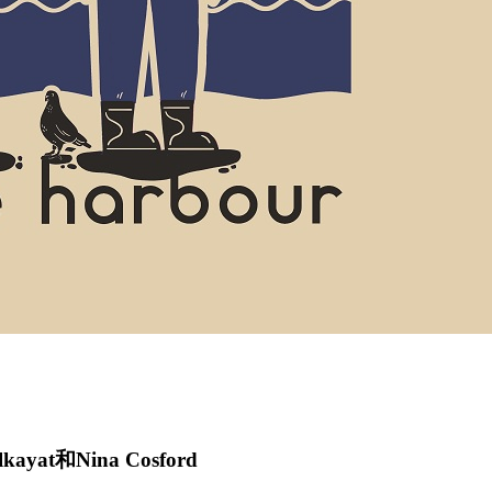
Alkayat和Nina Cosford