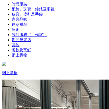
時尚服裝
配飾、珠寶、鐘錶及眼鏡
皮具、皮鞋及手袋
家具品味
創意禮品
藝術
設計服務（工作室）
期間限定店
其他
餐飲及烹飪
網上購物
網上購物