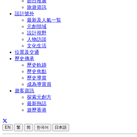
節日推廣
旅遊資訊
設計號外
最新及人氣一覧
元創領域
設計視野
人物訪談
文化生活
位置及交通
歷史傳承
歷史軌跡
歷史焦點
歷史導賞
成為導賞員
遊客資訊
探索元創方
最新熱話
遊歷香港
EN
繁
简
한국어
日本語