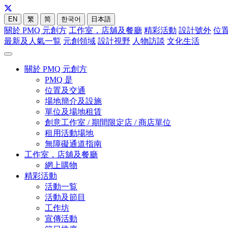
EN
繁
简
한국어
日本語
關於 PMQ 元創方
工作室，店舖及餐廳
精彩活動
設計號外
位
最新及人氣一覧
元創領域
設計視野
人物訪談
文化生活
關於 PMQ 元創方
PMQ 是
位置及交通
場地簡介及設施
單位及場地租賃
創意工作室 / 期間限定店 / 商店單位
租用活動場地
無障礙通道指南
工作室，店舖及餐廳
網上購物
精彩活動
活動一覧
活動及節目
工作坊
宣傳活動