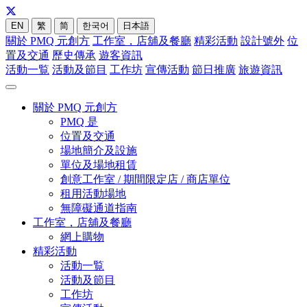
EN
繁
简
한국어
日本語
關於 PMQ 元創方
工作室，店舖及餐廳
精彩活動
設計號外
位
置及交通
歷史傳承
遊客資訊
活動一覧
活動及節目
工作坊
宣傳活動
節日推廣
旅遊資訊
關於 PMQ 元創方
PMQ 是
位置及交通
場地簡介及設施
單位及場地租賃
創意工作室 / 期間限定店 / 商店單位
租用活動場地
無障礙通道指南
工作室，店舖及餐廳
網上購物
精彩活動
活動一覧
活動及節目
工作坊