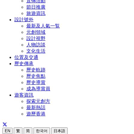
宣傳活動
節日推廣
旅遊資訊
設計號外
最新及人氣一覧
元創領域
設計視野
人物訪談
文化生活
位置及交通
歷史傳承
歷史軌跡
歷史焦點
歷史導賞
成為導賞員
遊客資訊
探索元創方
最新熱話
遊歷香港
EN
繁
简
한국어
日本語