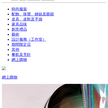
時尚服裝
配飾、珠寶、鐘錶及眼鏡
皮具、皮鞋及手袋
家具品味
創意禮品
藝術
設計服務（工作室）
期間限定店
其他
餐飲及烹飪
網上購物
網上購物