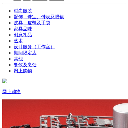
时尚服装
配饰、珠宝、钟表及眼镜
皮具、皮鞋及手袋
家具品味
创意礼品
艺术
设计服务（工作室）
期间限定店
其他
餐饮及烹饪
网上购物
网上购物