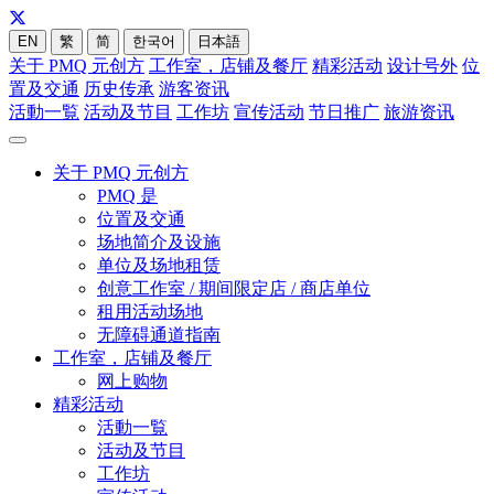
EN
繁
简
한국어
日本語
关于 PMQ 元创方
工作室，店铺及餐厅
精彩活动
设计号外
位
置及交通
历史传承
游客资讯
活動一覧
活动及节目
工作坊
宣传活动
节日推广
旅游资讯
关于 PMQ 元创方
PMQ 是
位置及交通
场地简介及设施
单位及场地租赁
创意工作室 / 期间限定店 / 商店单位
租用活动场地
无障碍通道指南
工作室，店铺及餐厅
网上购物
精彩活动
活動一覧
活动及节目
工作坊