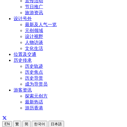
宣传活动
节日推广
旅游资讯
设计号外
最新及人气一览
元创领域
设计视野
人物访谈
文化生活
位置及交通
历史传承
历史轨迹
历史焦点
历史导赏
成为导赏员
游客资讯
探索元创方
最新热话
游历香港
EN
繁
简
한국어
日本語