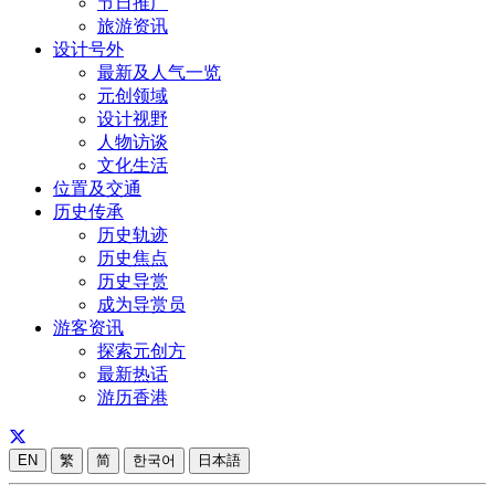
节日推广
旅游资讯
设计号外
最新及人气一览
元创领域
设计视野
人物访谈
文化生活
位置及交通
历史传承
历史轨迹
历史焦点
历史导赏
成为导赏员
游客资讯
探索元创方
最新热话
游历香港
EN
繁
简
한국어
日本語