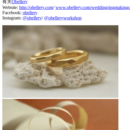
有关
Obellery
Website:
http://obellery.com
/
www.obellery.com/weddingringmakingc
Facebook:
obellery
Instagram:
@obellery
/
@obelleryworkshop