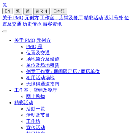
EN
繁
简
한국어
日本語
关于 PMQ 元创方
工作室，店铺及餐厅
精彩活动
设计号外
位
置及交通
历史传承
游客资讯
关于 PMQ 元创方
PMQ 是
位置及交通
场地简介及设施
单位及场地租赁
创意工作室 / 期间限定店 / 商店单位
租用活动场地
无障碍通道指南
工作室，店铺及餐厅
网上购物
精彩活动
活動一覧
活动及节目
工作坊
宣传活动