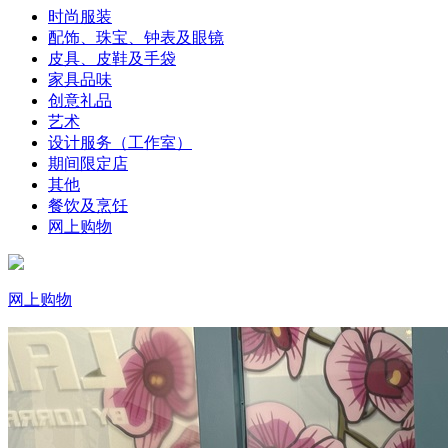
时尚服装
配饰、珠宝、钟表及眼镜
皮具、皮鞋及手袋
家具品味
创意礼品
艺术
设计服务（工作室）
期间限定店
其他
餐饮及烹饪
网上购物
网上购物