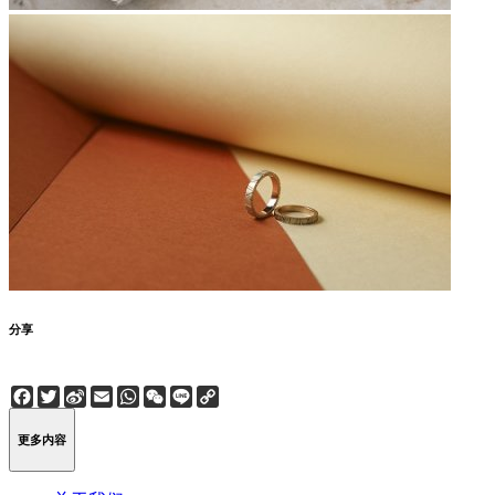
分享
Facebook
Twitter
Sina
Email
WhatsApp
WeChat
Line
Copy
Weibo
Link
更多内容