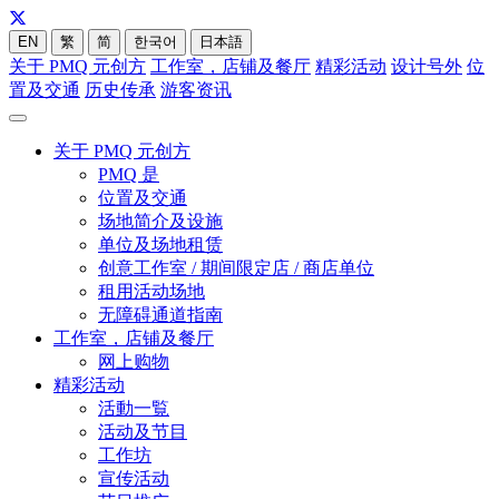
EN
繁
简
한국어
日本語
关于 PMQ 元创方
工作室，店铺及餐厅
精彩活动
设计号外
位
置及交通
历史传承
游客资讯
关于 PMQ 元创方
PMQ 是
位置及交通
场地简介及设施
单位及场地租赁
创意工作室 / 期间限定店 / 商店单位
租用活动场地
无障碍通道指南
工作室，店铺及餐厅
网上购物
精彩活动
活動一覧
活动及节目
工作坊
宣传活动