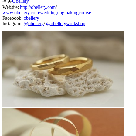
有关
Obellery
Website:
http://obellery.com
/
www.obellery.com/weddingringmakingcourse
Facebook:
obellery
Instagram:
@obellery
/
@obelleryworkshop