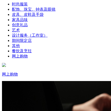
时尚服装
配饰、珠宝、钟表及眼镜
皮具、皮鞋及手袋
家具品味
创意礼品
艺术
设计服务（工作室）
期间限定店
其他
餐饮及烹饪
网上购物
网上购物