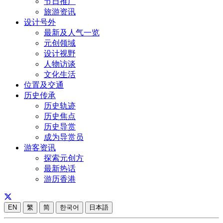
节日推广
旅游资讯
设计号外
最新及人气一览
元创领域
设计视野
人物访谈
文化生活
位置及交通
历史传承
历史轨迹
历史焦点
历史导赏
成为导赏员
游客资讯
探索元创方
最新热话
游历香港
EN
繁
简
한국어
日本語