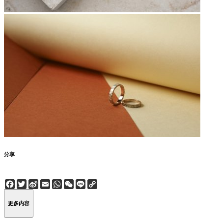
分享
Facebook
Twitter
Sina
Email
WhatsApp
WeChat
Line
Copy
Weibo
Link
更多内容