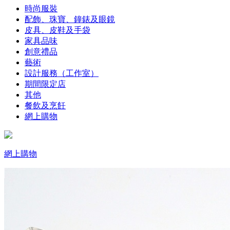
時尚服裝
配飾、珠寶、鐘錶及眼鏡
皮具、皮鞋及手袋
家具品味
創意禮品
藝術
設計服務（工作室）
期間限定店
其他
餐飲及烹飪
網上購物
網上購物