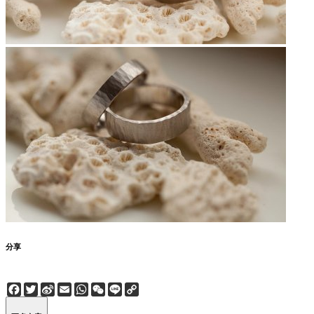
分享
Facebook
Twitter
Sina
Email
WhatsApp
WeChat
Line
Copy
Weibo
Link