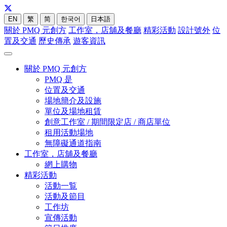
EN
繁
简
한국어
日本語
關於 PMQ 元創方
工作室，店舖及餐廳
精彩活動
設計號外
位
置及交通
歷史傳承
遊客資訊
關於 PMQ 元創方
PMQ 是
位置及交通
場地簡介及設施
單位及場地租賃
創意工作室 / 期間限定店 / 商店單位
租用活動場地
無障礙通道指南
工作室，店舖及餐廳
網上購物
精彩活動
活動一覧
活動及節目
工作坊
宣傳活動