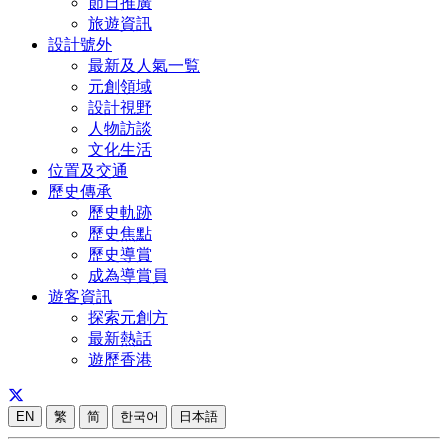
節日推廣
旅遊資訊
設計號外
最新及人氣一覧
元創領域
設計視野
人物訪談
文化生活
位置及交通
歷史傳承
歷史軌跡
歷史焦點
歷史導賞
成為導賞員
遊客資訊
探索元創方
最新熱話
遊歷香港
EN
繁
简
한국어
日本語