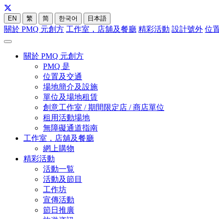
EN
繁
简
한국어
日本語
關於 PMQ 元創方
工作室，店舖及餐廳
精彩活動
設計號外
位
關於 PMQ 元創方
PMQ 是
位置及交通
場地簡介及設施
單位及場地租賃
創意工作室 / 期間限定店 / 商店單位
租用活動場地
無障礙通道指南
工作室，店舖及餐廳
網上購物
精彩活動
活動一覧
活動及節目
工作坊
宣傳活動
節日推廣