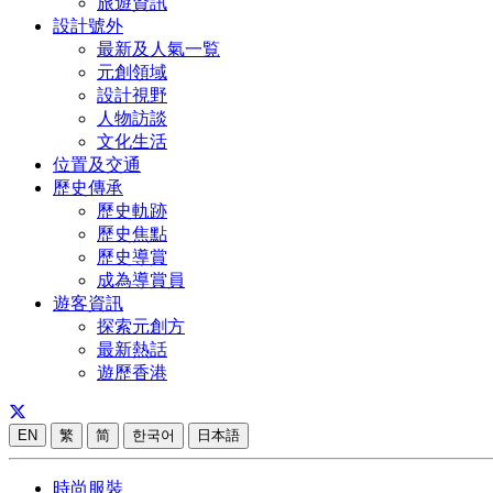
旅遊資訊
設計號外
最新及人氣一覧
元創領域
設計視野
人物訪談
文化生活
位置及交通
歷史傳承
歷史軌跡
歷史焦點
歷史導賞
成為導賞員
遊客資訊
探索元創方
最新熱話
遊歷香港
EN
繁
简
한국어
日本語
時尚服裝