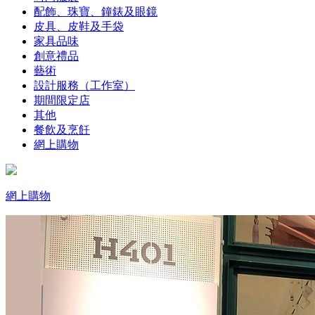
配飾、珠寶、鐘錶及眼鏡
皮具、皮鞋及手袋
家具品味
創意禮品
藝術
設計服務（工作室）
期間限定店
其他
餐飲及烹飪
網上購物
網上購物