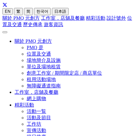
EN
繁
简
한국어
日本語
關於 PMQ 元創方
工作室，店舖及餐廳
精彩活動
設計號外
位
置及交通
歷史傳承
遊客資訊
關於 PMQ 元創方
PMQ 是
位置及交通
場地簡介及設施
單位及場地租賃
創意工作室 / 期間限定店 / 商店單位
租用活動場地
無障礙通道指南
工作室，店舖及餐廳
網上購物
精彩活動
活動一覧
活動及節目
工作坊
宣傳活動