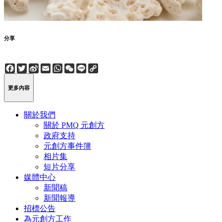
分享
Facebook
Twitter
Sina
Email
WhatsApp
WeChat
Line
Copy
Weibo
Link
更多內容
關於我們
關於 PMQ 元創方
政府支持
元創方事件簿
相片集
短片分享
媒體中心
新聞稿
新聞報導
招標公告
為元創方工作