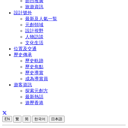
節日推廣
旅遊資訊
設計號外
最新及人氣一覧
元創領域
設計視野
人物訪談
文化生活
位置及交通
歷史傳承
歷史軌跡
歷史焦點
歷史導賞
成為導賞員
遊客資訊
探索元創方
最新熱話
遊歷香港
EN
繁
简
한국어
日本語