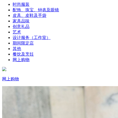
时尚服装
配饰、珠宝、钟表及眼镜
皮具、皮鞋及手袋
家具品味
创意礼品
艺术
设计服务（工作室）
期间限定店
其他
餐饮及烹饪
网上购物
网上购物