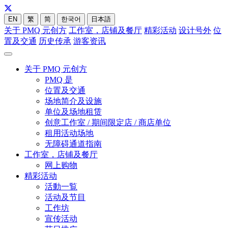
EN
繁
简
한국어
日本語
关于 PMQ 元创方
工作室，店铺及餐厅
精彩活动
设计号外
位
置及交通
历史传承
游客资讯
关于 PMQ 元创方
PMQ 是
位置及交通
场地简介及设施
单位及场地租赁
创意工作室 / 期间限定店 / 商店单位
租用活动场地
无障碍通道指南
工作室，店铺及餐厅
网上购物
精彩活动
活動一覧
活动及节目
工作坊
宣传活动