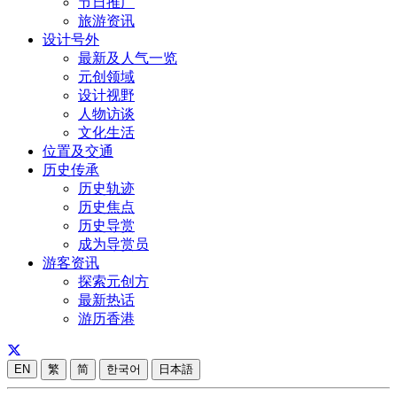
节日推广
旅游资讯
设计号外
最新及人气一览
元创领域
设计视野
人物访谈
文化生活
位置及交通
历史传承
历史轨迹
历史焦点
历史导赏
成为导赏员
游客资讯
探索元创方
最新热话
游历香港
EN
繁
简
한국어
日本語