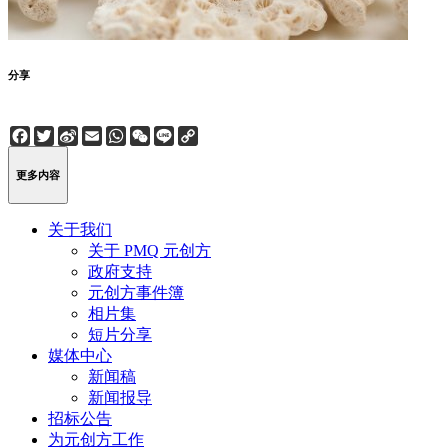
分享
Facebook
Twitter
Sina
Email
WhatsApp
WeChat
Line
Copy
Weibo
Link
更多内容
关于我们
关于 PMQ 元创方
政府支持
元创方事件簿
相片集
短片分享
媒体中心
新闻稿
新闻报导
招标公告
为元创方工作