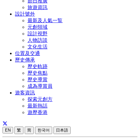
節日推廣
旅遊資訊
設計號外
最新及人氣一覧
元創領域
設計視野
人物訪談
文化生活
位置及交通
歷史傳承
歷史軌跡
歷史焦點
歷史導賞
成為導賞員
遊客資訊
探索元創方
最新熱話
遊歷香港
EN
繁
简
한국어
日本語