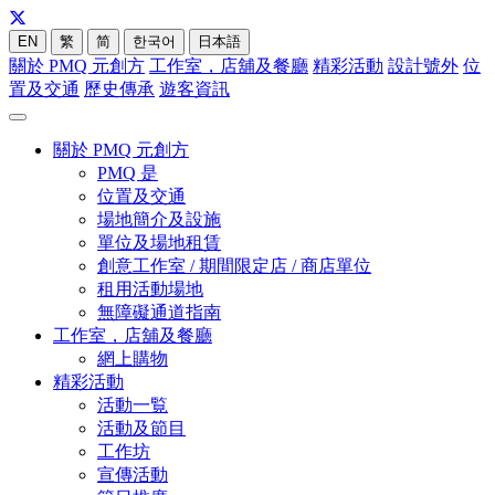
EN
繁
简
한국어
日本語
關於 PMQ 元創方
工作室，店舖及餐廳
精彩活動
設計號外
位
置及交通
歷史傳承
遊客資訊
關於 PMQ 元創方
PMQ 是
位置及交通
場地簡介及設施
單位及場地租賃
創意工作室 / 期間限定店 / 商店單位
租用活動場地
無障礙通道指南
工作室，店舖及餐廳
網上購物
精彩活動
活動一覧
活動及節目
工作坊
宣傳活動