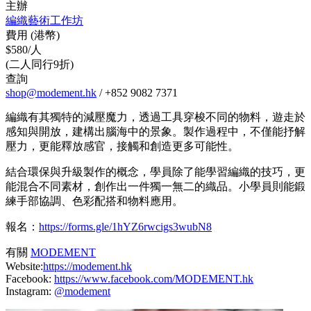
主辦
編織藝術工作坊
費用 (港幣)
$580/人
(二人同行9折)
查詢
shop@modement.hk
/ +852 9082 7371
編織有其獨特的減壓魔力，透過工具穿梭不同的物料，遊走於
感知與開放，建構出腦海中的景象。製作過程中，不僅能抒解
壓力，更能釋放感官，接觸和創造更多可能性。
結合環保與升級製作的概念，學員除了能學習編織的技巧，更
能混合不同素材，創作出一件獨一無二的織品。小學員則能鍛
練手部協調、色彩配搭和物料應用。
報名：
https://forms.gle/1hYZ6rwcigs3wubN8
有關
MODEMENT
Website:
https://modement.hk
Facebook:
https://www.facebook.com/MODEMENT.hk
Instagram:
@modement