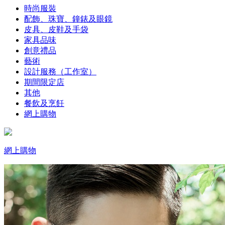
時尚服裝
配飾、珠寶、鐘錶及眼鏡
皮具、皮鞋及手袋
家具品味
創意禮品
藝術
設計服務（工作室）
期間限定店
其他
餐飲及烹飪
網上購物
網上購物