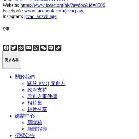
Website:
https://www.jccac.org.hk/?a=doc&id=8506
Facebook:
www.facebook.com/jccacpage
Instagram:
jccac_artsvillage
分享
Facebook
Twitter
Sina
Email
WhatsApp
WeChat
Line
Copy
Weibo
Link
更多內容
關於我們
關於 PMQ 元創方
政府支持
元創方事件簿
相片集
短片分享
媒體中心
新聞稿
新聞報導
招標公告