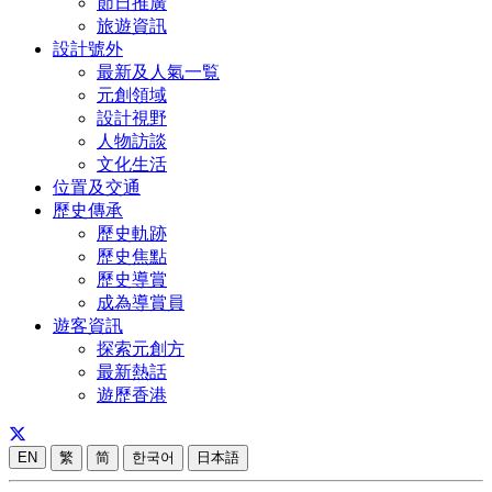
節日推廣
旅遊資訊
設計號外
最新及人氣一覧
元創領域
設計視野
人物訪談
文化生活
位置及交通
歷史傳承
歷史軌跡
歷史焦點
歷史導賞
成為導賞員
遊客資訊
探索元創方
最新熱話
遊歷香港
EN
繁
简
한국어
日本語