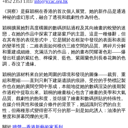
+852 2353 1311/
info@jccac.org.hk
《洞察》是蘇穎桐在香港的首次個人展覽。她的新作品是通過
神秘的虛幻形式，融合了透視和戲劇性作為特色。
穎桐擴展她對高度構圖的數碼拼貼過程及其向繪畫的蛻變的迷
戀，在她的作品中探索了建築窗戶的主題。這是一種修辭，但
在其有形的表現形式中，它是關於在框架中發現的表面和表面
的變革性質：二維表面如何模仿三維空間的品質。將碎片分解
和重建成細緻、充滿活力的作品，她的畫布閃耀著色彩——爆
發出旺盛的紫紅色、檸檬黃、藍色、紫羅蘭色到長春花舞的色
調，吞沒了邊緣。
穎桐的源材料來自於她周圍的環境和發現的圖像——裁剪、重
組和壓縮——直到只剩下建築遺蹟的痕跡。受控的手勢標記製
作也在她的廣闊空間中形成，本能地從她的數碼渲染的後期製
作過程中提取出來。穎桐的繪畫核心包含了繪畫的美學和大氣
品質、戲劇性的飽和度，並頌揚了繪畫和數碼拼貼的特殊性。
在媒介特異性和後媒介條件的背景下，她認識到它們的自主
性，但兩種形式變得密不可分的那一刻是如此誘人：油漆的平
整度和屏幕閃爍的光澤。
關於
啼聲—香港新藝術家系列