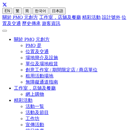
EN
繁
简
한국어
日本語
關於 PMQ 元創方
工作室，店舖及餐廳
精彩活動
設計號外
位
置及交通
歷史傳承
遊客資訊
關於 PMQ 元創方
PMQ 是
位置及交通
場地簡介及設施
單位及場地租賃
創意工作室 / 期間限定店 / 商店單位
租用活動場地
無障礙通道指南
工作室，店舖及餐廳
網上購物
精彩活動
活動一覧
活動及節目
工作坊
宣傳活動