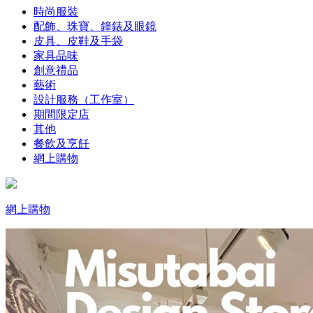
時尚服裝
配飾、珠寶、鐘錶及眼鏡
皮具、皮鞋及手袋
家具品味
創意禮品
藝術
設計服務（工作室）
期間限定店
其他
餐飲及烹飪
網上購物
網上購物