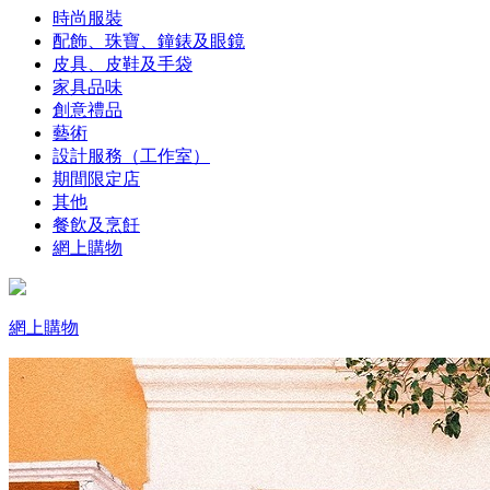
時尚服裝
配飾、珠寶、鐘錶及眼鏡
皮具、皮鞋及手袋
家具品味
創意禮品
藝術
設計服務（工作室）
期間限定店
其他
餐飲及烹飪
網上購物
網上購物