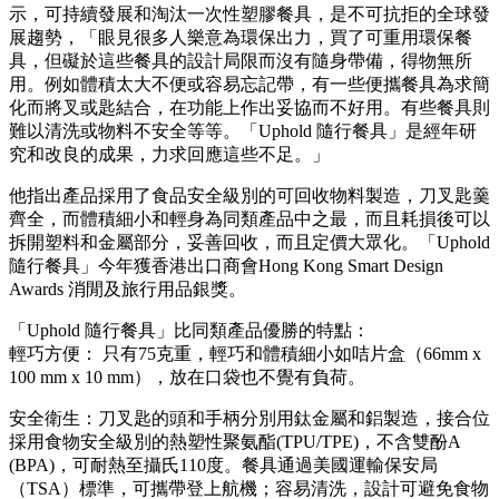
示，可持續發展和淘汰一次性塑膠餐具，是不可抗拒的全球發
展趨勢，「眼見很多人樂意為環保出力，買了可重用環保餐
具，但礙於這些餐具的設計局限而沒有隨身帶備，得物無所
用。例如體積太大不便或容易忘記帶，有一些便攜餐具為求簡
化而將叉或匙結合，在功能上作出妥協而不好用。有些餐具則
難以清洗或物料不安全等等。「Uphold 隨行餐具」是經年研
究和改良的成果，力求回應這些不足。」
他指出產品採用了食品安全級別的可回收物料製造，刀叉匙羹
齊全，而體積細小和輕身為同類產品中之最，而且耗損後可以
拆開塑料和金屬部分，妥善回收，而且定價大眾化。「Uphold
隨行餐具」今年獲香港出口商會Hong Kong Smart Design
Awards 消閒及旅行用品銀獎。
「Uphold 隨行餐具」比同類產品優勝的特點：
輕巧方便： 只有75克重，輕巧和體積細小如咭片盒（66mm x
100 mm x 10 mm），放在口袋也不覺有負荷。
安全衛生：刀叉匙的頭和手柄分別用鈦金屬和鋁製造，接合位
採用食物安全級別的熱塑性聚氨酯(TPU/TPE)，不含雙酚A
(BPA)，可耐熱至攝氏110度。餐具通過美國運輸保安局
（TSA）標準，可攜帶登上航機；容易清洗，設計可避免食物