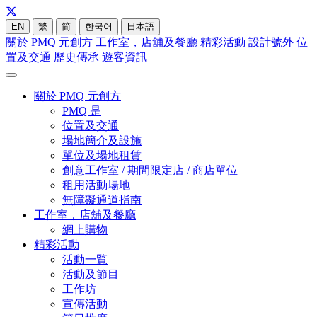
EN
繁
简
한국어
日本語
關於 PMQ 元創方
工作室，店舖及餐廳
精彩活動
設計號外
位
置及交通
歷史傳承
遊客資訊
關於 PMQ 元創方
PMQ 是
位置及交通
場地簡介及設施
單位及場地租賃
創意工作室 / 期間限定店 / 商店單位
租用活動場地
無障礙通道指南
工作室，店舖及餐廳
網上購物
精彩活動
活動一覧
活動及節目
工作坊
宣傳活動