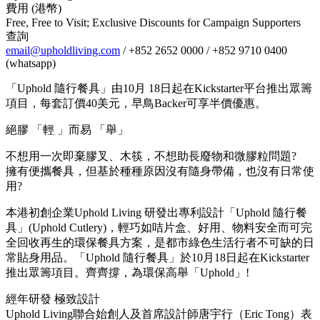
費用 (港幣)
Free, Free to Visit; Exclusive Discounts for Campaign Supporters
查詢
email@upholdliving.com
/ +852 2652 0000 / +852 9710 0400
(whatsapp)
「Uphold 隨行餐具」由10月 18日起在Kickstarter平台推出眾籌
項目，每套訂價40美元，早鳥Backer可享半價優惠。
絕膠 「輕 」而易 「舉」
不想用一次即棄膠叉、木筷，不想助長廢物和微膠粒問題?
擁有便攜餐具，但基於種種原因沒有隨身帶備，也沒有日常使
用?
本港初創企業Uphold Living 研發出專利設計「Uphold 隨行餐
具」(Uphold Cutlery)，輕巧如咭片盒、好用、物料安全而可完
全回收再生的環保餐具方案，是都市綠色生活行者不可缺的日
常貼身用品。「Uphold 隨行餐具」於10月18日起在Kickstarter
推出眾籌項目。齊齊撐，為環保高舉「Uphold」!
經年研發 極致設計
Uphold Living聯合始創人及首席設計師唐宇行（Eric Tong）表