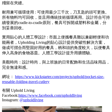
殘留在夾縫。
耐用兼可循環使用 : 可使用最少三千次，刀叉匙的頭可更換。
所有物料均可回收，並且用傳統技術循環再用。設計符合可持
續發展的cradle-to-cradle原則，餐具可拆開成塑料和金屬，分
別妥善回收。
實用貼心的人體工學設計 : 市面上便攜餐具難以兼顧輕便和功
能兩者，Upholding Living的貼心設計提供突破性解決方案，
做成可摺合而堅固好用的餐具，柄和頭的角度較大，以便餐具
伸入高身的食物器皿。人體工學設計提升用膳體驗。
美觀時尚：設計時尚，與上班族的日常配飾和生活品味用品，
完全無違和感。
網址：
https://www.kickstarter.com/projects/uphold/pocket-size-
reusable-folding-travel-cutlery
有關 Uphold Living
Facebook:
https://www.facebook.com/upholdliving
Instagram:
@upholdliving