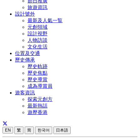
節日推廣
旅遊資訊
設計號外
最新及人氣一覧
元創領域
設計視野
人物訪談
文化生活
位置及交通
歷史傳承
歷史軌跡
歷史焦點
歷史導賞
成為導賞員
遊客資訊
探索元創方
最新熱話
遊歷香港
EN
繁
简
한국어
日本語