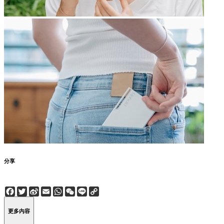
分享
Facebook
Twitter
Sina
Email
WhatsApp
WeChat
Line
Copy
Weibo
Link
更多內容