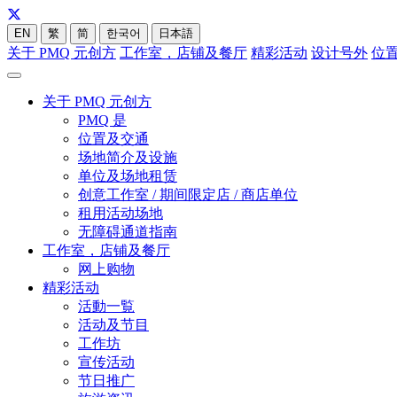
EN
繁
简
한국어
日本語
关于 PMQ 元创方
工作室，店铺及餐厅
精彩活动
设计号外
位
关于 PMQ 元创方
PMQ 是
位置及交通
场地简介及设施
单位及场地租赁
创意工作室 / 期间限定店 / 商店单位
租用活动场地
无障碍通道指南
工作室，店铺及餐厅
网上购物
精彩活动
活動一覧
活动及节目
工作坊
宣传活动
节日推广