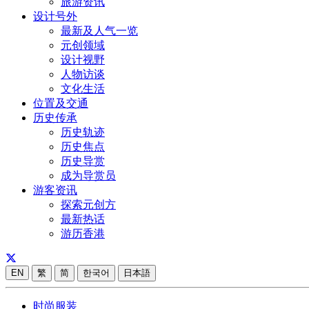
旅游资讯
设计号外
最新及人气一览
元创领域
设计视野
人物访谈
文化生活
位置及交通
历史传承
历史轨迹
历史焦点
历史导赏
成为导赏员
游客资讯
探索元创方
最新热话
游历香港
EN
繁
简
한국어
日本語
时尚服装