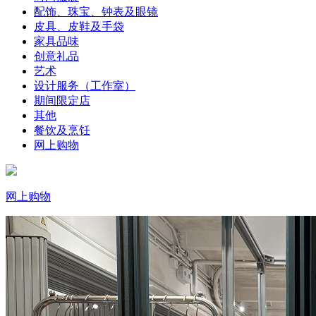
配饰、珠宝、钟表及眼镜
皮具、皮鞋及手袋
家具品味
创意礼品
艺术
设计服务（工作室）
期间限定店
其他
餐饮及烹饪
网上购物
网上购物