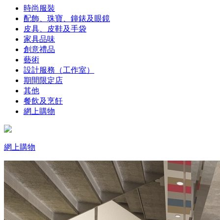
時尚服裝
配飾、珠寶、鐘錶及眼鏡
皮具、皮鞋及手袋
家具品味
創意禮品
藝術
設計服務（工作室）
期間限定店
其他
餐飲及烹飪
網上購物
網上購物