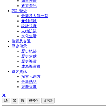
節日推廣
旅遊資訊
設計號外
最新及人氣一覧
元創領域
設計視野
人物訪談
文化生活
位置及交通
歷史傳承
歷史軌跡
歷史焦點
歷史導賞
成為導賞員
遊客資訊
探索元創方
最新熱話
遊歷香港
EN
繁
简
한국어
日本語