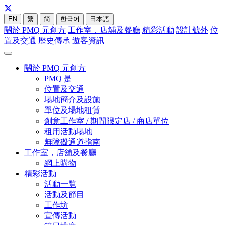
EN
繁
简
한국어
日本語
關於 PMQ 元創方
工作室，店舖及餐廳
精彩活動
設計號外
位
置及交通
歷史傳承
遊客資訊
關於 PMQ 元創方
PMQ 是
位置及交通
場地簡介及設施
單位及場地租賃
創意工作室 / 期間限定店 / 商店單位
租用活動場地
無障礙通道指南
工作室，店舖及餐廳
網上購物
精彩活動
活動一覧
活動及節目
工作坊
宣傳活動