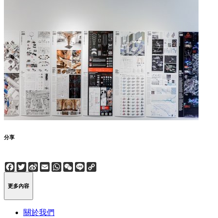
分享
Facebook
Twitter
Sina
Email
WhatsApp
WeChat
Line
Copy
Weibo
Link
更多內容
關於我們