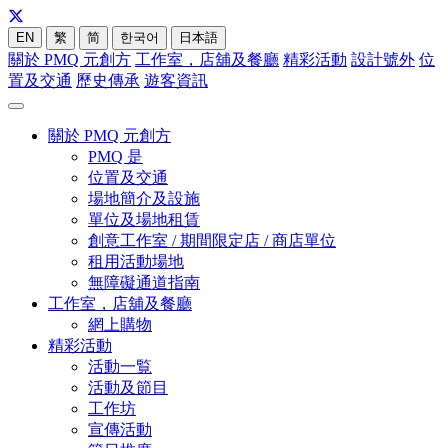
EN
繁
简
한국어
日本語
關於 PMQ 元創方
工作室，店舖及餐廳
精彩活動
設計號外
位
置及交通
歷史傳承
遊客資訊
關於 PMQ 元創方
PMQ 是
位置及交通
場地簡介及設施
單位及場地租賃
創意工作室 / 期間限定店 / 商店單位
租用活動場地
無障礙通道指南
工作室，店舖及餐廳
網上購物
精彩活動
活動一覧
活動及節目
工作坊
宣傳活動