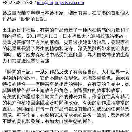
+852 3485 5336 /
info@artprojectsasia.com
藝途畫廊榮幸舉辦日本藝術家，増田有美，在香港的首度個人
作品展『瞬間的日記』。
出生於日本福島，有美的作品傳達了一種內在情感的力量和平
靜的昇華。 2011年3月11日，日本褔島大地震和核電站事故，
雙重災害摧毀了有美的家鄉。災​​難過後她重返褔島，發現家裡
的花園里長滿了野生的植物和花卉。深受災難所帶來的沮喪的
同時，然而她亦從植物中感受到正能量，為大自然神秘的生命
力和其雙邊性質所著迷。
『瞬間的日記』一系列作品反映了有美從自然、人和世界一切
事物所得的啟示。它們不斷的在變化、承擔多重角色、顯示被
轉換的特性——有時甚至是相反的特性。在有美的作品中，她
試圖解放作品中主題故有的角色，創造新鮮的敘事和故事。
有美的創作靈感來自於大自然的神秘力量，作品往往具有精巧
的花卉和植物圖案隱喻著時間和改變。有美的創作過程非常的
直觀，她開始創作每一件作品時都沒有最終完成品的任何預想
圖像。每件作品，在藝術家未完成她的最後一筆前，都是經過
不斷的變化和發展，有如大自然生態的運作。