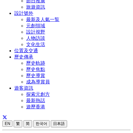
節日推廣
旅遊資訊
設計號外
最新及人氣一覧
元創領域
設計視野
人物訪談
文化生活
位置及交通
歷史傳承
歷史軌跡
歷史焦點
歷史導賞
成為導賞員
遊客資訊
探索元創方
最新熱話
遊歷香港
EN
繁
简
한국어
日本語