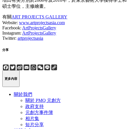
増田有美分別於2008年及2010年，於東京藝術大學獲得學士和
碩士學位，主修繪畫。
有關
ART PROJECTS GALLERY
Website:
www.artprojectsasia.com
Facebook:
ArtProjectsGallery
Instagram:
ArtProjectsGallery
Twitter:
artprojectsasia
分享
Facebook
Twitter
Sina
Email
WhatsApp
WeChat
Line
Copy
Weibo
Link
更多內容
關於我們
關於 PMQ 元創方
政府支持
元創方事件簿
相片集
短片分享