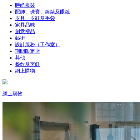
時尚服裝
配飾、珠寶、鐘錶及眼鏡
皮具、皮鞋及手袋
家具品味
創意禮品
藝術
設計服務（工作室）
期間限定店
其他
餐飲及烹飪
網上購物
網上購物