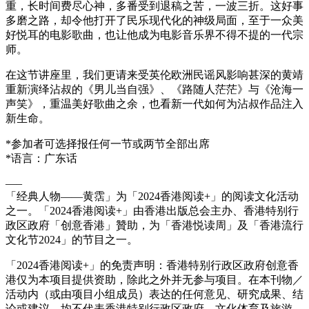
重，长时间费尽心神，多番受到退稿之苦，一波三折。这好事
多磨之路，却令他打开了民乐现代化的神级局面，至于一众美
好悦耳的电影歌曲，也让他成为电影音乐界不得不提的一代宗
师。
在这节讲座里，我们更请来受英伦欧洲民谣风影响甚深的黄靖
重新演绎沾叔的《男儿当自强》、《路随人茫茫》与《沧海一
声笑》，重温美好歌曲之余，也看新一代如何为沾叔作品注入
新生命。
*参加者可选择报任何一节或两节全部出席
*语言：广东话
—–
「经典人物——黄霑」为「2024香港阅读+」的阅读文化活动
之一。「2024香港阅读+」由香港出版总会主办、香港特别行
政区政府「创意香港」贊助，为「香港悦读周」及「香港流行
文化节2024」的节目之一。
「2024香港阅读+」的免责声明：香港特别行政区政府创意香
港仅为本项目提供资助，除此之外并无参与项目。在本刊物／
活动内（或由项目小组成员）表达的任何意见、研究成果、结
论或建议，均不代表香港特别行政区政府、文化体育及旅游