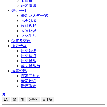
节日推广
旅游资讯
设计号外
最新及人气一览
元创领域
设计视野
人物访谈
文化生活
位置及交通
历史传承
历史轨迹
历史焦点
历史导赏
成为导赏员
游客资讯
探索元创方
最新热话
游历香港
EN
繁
简
한국어
日本語