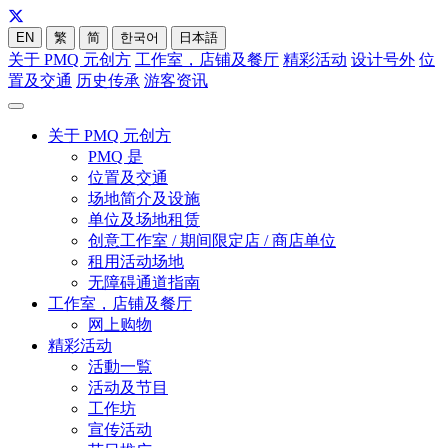
EN
繁
简
한국어
日本語
关于 PMQ 元创方
工作室，店铺及餐厅
精彩活动
设计号外
位
置及交通
历史传承
游客资讯
关于 PMQ 元创方
PMQ 是
位置及交通
场地简介及设施
单位及场地租赁
创意工作室 / 期间限定店 / 商店单位
租用活动场地
无障碍通道指南
工作室，店铺及餐厅
网上购物
精彩活动
活動一覧
活动及节目
工作坊
宣传活动