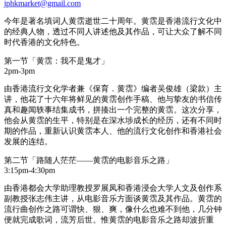
jphkmarket@gmail.com
今年是著名填词人黄霑逝世二十周年。黄霑是香港流行文化中
的经典人物，透过不同人讲述他及其作品，可让大众了解不同
时代香港的文化特色。
第一节「黄霑：我不是鬼才」
2pm-3pm
由香港流行文化学者兼《保育．黄霑》编者吴俊雄（梁款）主
讲，他花了十六年将鲜见的黄霑创作手稿、他与挚友的书信传
真和趣闻轶事结集成书，拼揍出一个完整的黄霑。这次分享，
他会从黄霑的生平，特别是在深水埗成长的经历，还有不同时
期的作品，重新认识黄霑本人、他的流行文化创作和香港社会
发展的连结。
第二节「路随人茫茫——黄霑的电影音乐之路」
3:15pm-4:30pm
由香港都会大学助理教授罗展凤和香港浸会大学人文及创作系
副教授张志伟主讲，从电影音乐方面谈黄霑及其作品。黄霑的
流行曲创作之路可谓快、狠、爽，像什么也难不到他，几分钟
便就完成歌词，流芳后世。惟黄霑的电影音乐之路却波折重