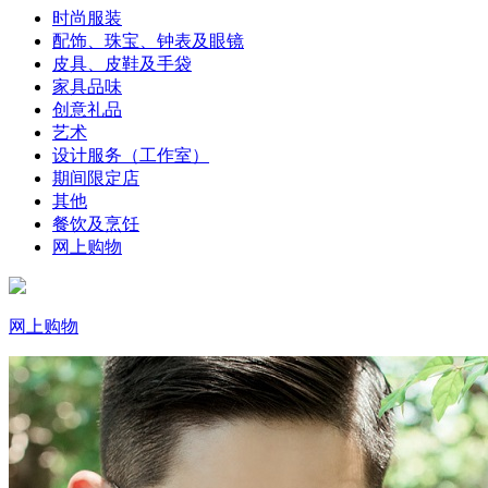
时尚服装
配饰、珠宝、钟表及眼镜
皮具、皮鞋及手袋
家具品味
创意礼品
艺术
设计服务（工作室）
期间限定店
其他
餐饮及烹饪
网上购物
网上购物