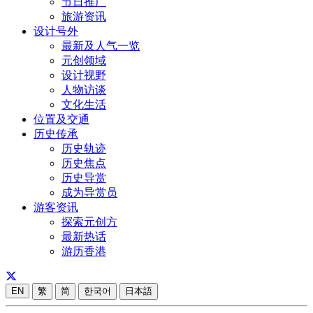
节日推广
旅游资讯
设计号外
最新及人气一览
元创领域
设计视野
人物访谈
文化生活
位置及交通
历史传承
历史轨迹
历史焦点
历史导赏
成为导赏员
游客资讯
探索元创方
最新热话
游历香港
EN
繁
简
한국어
日本語