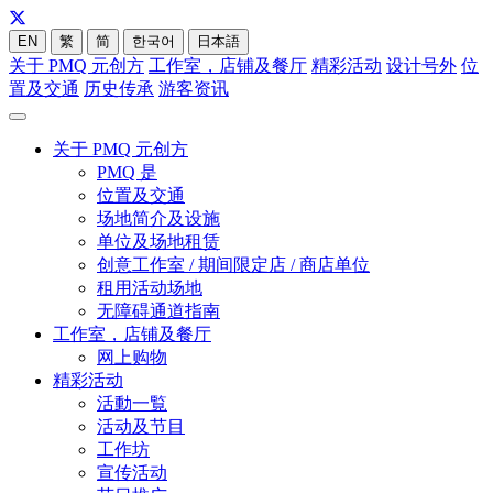
EN
繁
简
한국어
日本語
关于 PMQ 元创方
工作室，店铺及餐厅
精彩活动
设计号外
位
置及交通
历史传承
游客资讯
关于 PMQ 元创方
PMQ 是
位置及交通
场地简介及设施
单位及场地租赁
创意工作室 / 期间限定店 / 商店单位
租用活动场地
无障碍通道指南
工作室，店铺及餐厅
网上购物
精彩活动
活動一覧
活动及节目
工作坊
宣传活动