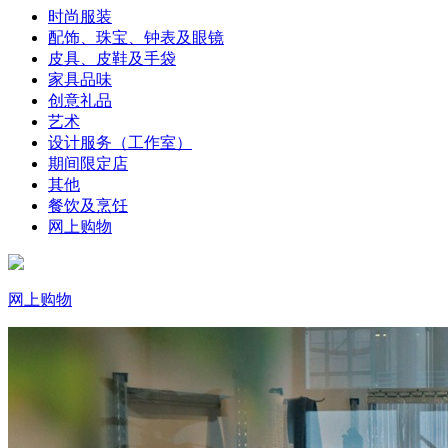
时尚服装
配饰、珠宝、钟表及眼镜
皮具、皮鞋及手袋
家具品味
创意礼品
艺术
设计服务（工作室）
期间限定店
其他
餐饮及烹饪
网上购物
网上购物