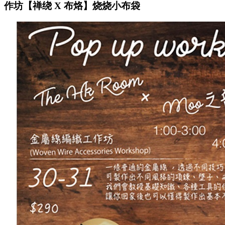
作坊【禅绕 X 布烙】烧烧小布袋