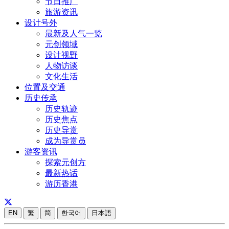
节日推广
旅游资讯
设计号外
最新及人气一览
元创领域
设计视野
人物访谈
文化生活
位置及交通
历史传承
历史轨迹
历史焦点
历史导赏
成为导赏员
游客资讯
探索元创方
最新热话
游历香港
EN
繁
简
한국어
日本語