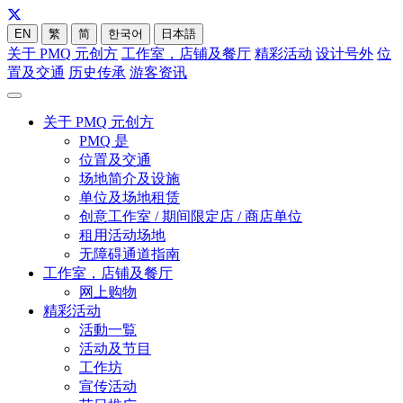
EN
繁
简
한국어
日本語
关于 PMQ 元创方
工作室，店铺及餐厅
精彩活动
设计号外
位
置及交通
历史传承
游客资讯
关于 PMQ 元创方
PMQ 是
位置及交通
场地简介及设施
单位及场地租赁
创意工作室 / 期间限定店 / 商店单位
租用活动场地
无障碍通道指南
工作室，店铺及餐厅
网上购物
精彩活动
活動一覧
活动及节目
工作坊
宣传活动