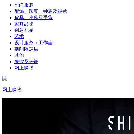
时尚服装
配饰、珠宝、钟表及眼镜
皮具、皮鞋及手袋
家具品味
创意礼品
艺术
设计服务（工作室）
期间限定店
其他
餐饮及烹饪
网上购物
网上购物