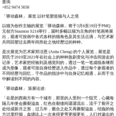
查询
+852 9474 5658
「驿动森林」 展览 以针笔塑造猫与人之境
以猫为创作主轴的展览「驿动森林」将于3月6至19日于PMQ
元创方Staunton S214举行，届时多幅以猫为主角的针笔画将展
出，观者可按画中各式各样的猫角色及其生活点滴，与艺术家
共同回塑过去两年间所处之地经歷过的种种。
是次展览为艺术家郑洁恩 (Anita Cheng) 的个人展览，展览是
郑氏于2019至2021年在社会上的种种急剧变化与冲击间游走的
记录，艺术家把经验到及感觉到的，透过一笔一笔成线条继而
成为形像，观者可按自身经歷进入作品中，透过每个参观者的
不同经歷与回忆，于作品的指涉中与自身记忆相遇，从而于当
中解读到不同的内容。
「驿动森林」 策展论述:
「在星的西南方有一个城市，那里的人受到一个阻咒，心藏每
隔几年便会撕裂溢血，红色在裂缝间潺潺流出，流干了裂开之
处结成新月之形，过几年，癒合之处又再撕裂溢血，结痂的地
方过度纤细，血缝比上一次来得更弯更细更长，人们对渗出的