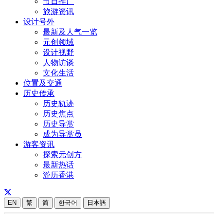
节日推广
旅游资讯
设计号外
最新及人气一览
元创领域
设计视野
人物访谈
文化生活
位置及交通
历史传承
历史轨迹
历史焦点
历史导赏
成为导赏员
游客资讯
探索元创方
最新热话
游历香港
EN
繁
简
한국어
日本語