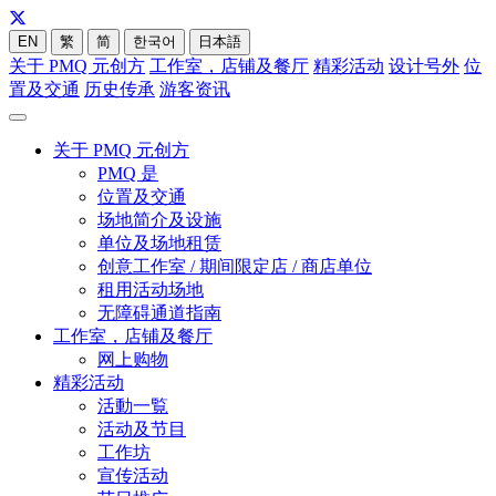
EN
繁
简
한국어
日本語
关于 PMQ 元创方
工作室，店铺及餐厅
精彩活动
设计号外
位
置及交通
历史传承
游客资讯
关于 PMQ 元创方
PMQ 是
位置及交通
场地简介及设施
单位及场地租赁
创意工作室 / 期间限定店 / 商店单位
租用活动场地
无障碍通道指南
工作室，店铺及餐厅
网上购物
精彩活动
活動一覧
活动及节目
工作坊
宣传活动