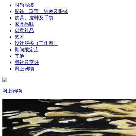
时尚服装
配饰、珠宝、钟表及眼镜
皮具、皮鞋及手袋
家具品味
创意礼品
艺术
设计服务（工作室）
期间限定店
其他
餐饮及烹饪
网上购物
网上购物