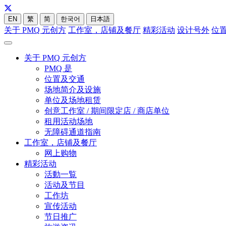
EN
繁
简
한국어
日本語
关于 PMQ 元创方
工作室，店铺及餐厅
精彩活动
设计号外
位
关于 PMQ 元创方
PMQ 是
位置及交通
场地简介及设施
单位及场地租赁
创意工作室 / 期间限定店 / 商店单位
租用活动场地
无障碍通道指南
工作室，店铺及餐厅
网上购物
精彩活动
活動一覧
活动及节目
工作坊
宣传活动
节日推广