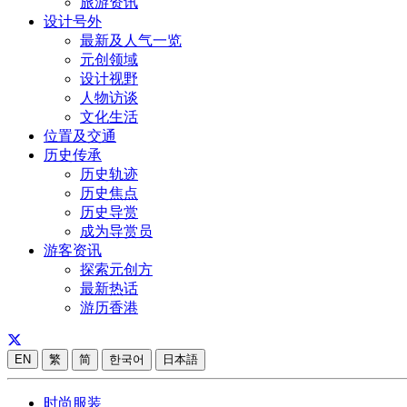
旅游资讯
设计号外
最新及人气一览
元创领域
设计视野
人物访谈
文化生活
位置及交通
历史传承
历史轨迹
历史焦点
历史导赏
成为导赏员
游客资讯
探索元创方
最新热话
游历香港
EN
繁
简
한국어
日本語
时尚服装