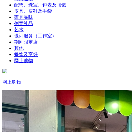
配饰、珠宝、钟表及眼镜
皮具、皮鞋及手袋
家具品味
创意礼品
艺术
设计服务（工作室）
期间限定店
其他
餐饮及烹饪
网上购物
网上购物