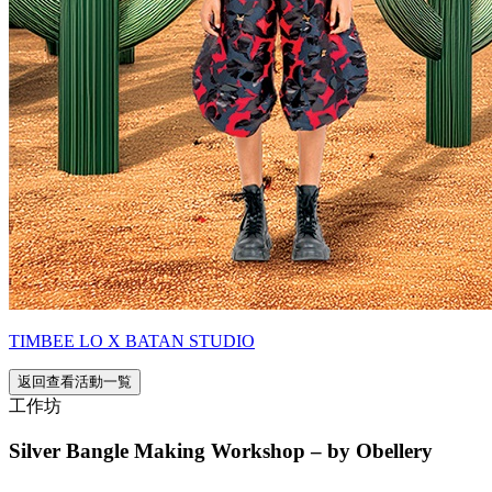
TIMBEE LO X BATAN STUDIO
返回查看活動一覧
工作坊
Silver Bangle Making Workshop – by Obellery