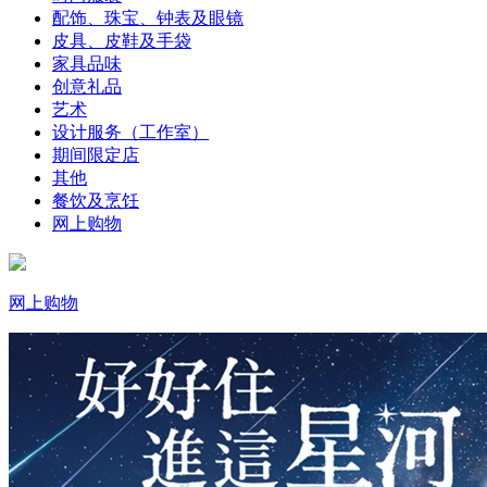
配饰、珠宝、钟表及眼镜
皮具、皮鞋及手袋
家具品味
创意礼品
艺术
设计服务（工作室）
期间限定店
其他
餐饮及烹饪
网上购物
网上购物