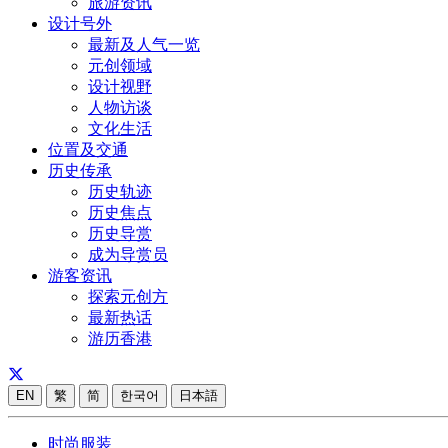
旅游资讯
设计号外
最新及人气一览
元创领域
设计视野
人物访谈
文化生活
位置及交通
历史传承
历史轨迹
历史焦点
历史导赏
成为导赏员
游客资讯
探索元创方
最新热话
游历香港
EN
繁
简
한국어
日本語
时尚服装