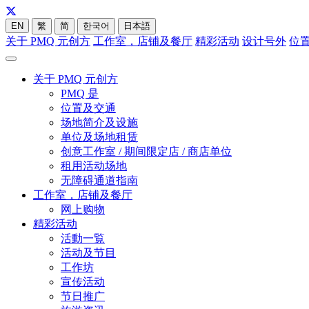
EN
繁
简
한국어
日本語
关于 PMQ 元创方
工作室，店铺及餐厅
精彩活动
设计号外
位
关于 PMQ 元创方
PMQ 是
位置及交通
场地简介及设施
单位及场地租赁
创意工作室 / 期间限定店 / 商店单位
租用活动场地
无障碍通道指南
工作室，店铺及餐厅
网上购物
精彩活动
活動一覧
活动及节目
工作坊
宣传活动
节日推广