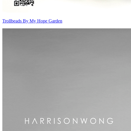
Trollbeads By My Hope Garden