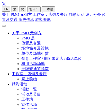
EN
繁
简
한국어
日本語
关于 PMQ 元创方
工作室，店铺及餐厅
精彩活动
设计号外
位
置及交通
历史传承
游客资讯
关于 PMQ 元创方
PMQ 是
位置及交通
场地简介及设施
单位及场地租赁
创意工作室 / 期间限定店 / 商店单位
租用活动场地
无障碍通道指南
工作室，店铺及餐厅
网上购物
精彩活动
活動一覧
活动及节目
工作坊
宣传活动