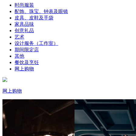
时尚服装
配饰、珠宝、钟表及眼镜
皮具、皮鞋及手袋
家具品味
创意礼品
艺术
设计服务（工作室）
期间限定店
其他
餐饮及烹饪
网上购物
网上购物