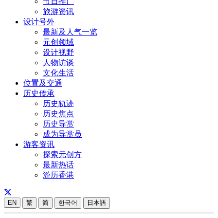
节日推广
旅游资讯
设计号外
最新及人气一览
元创领域
设计视野
人物访谈
文化生活
位置及交通
历史传承
历史轨迹
历史焦点
历史导赏
成为导赏员
游客资讯
探索元创方
最新热话
游历香港
EN
繁
简
한국어
日本語