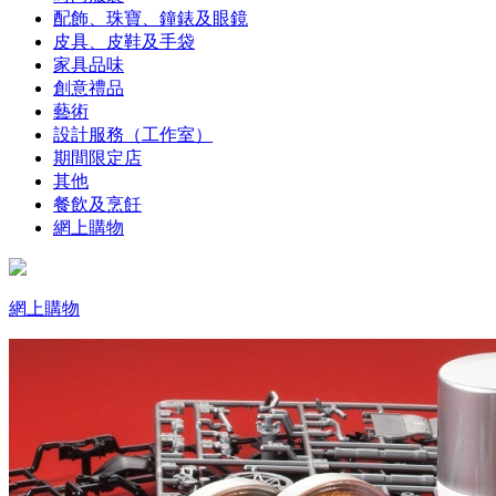
配飾、珠寶、鐘錶及眼鏡
皮具、皮鞋及手袋
家具品味
創意禮品
藝術
設計服務（工作室）
期間限定店
其他
餐飲及烹飪
網上購物
網上購物