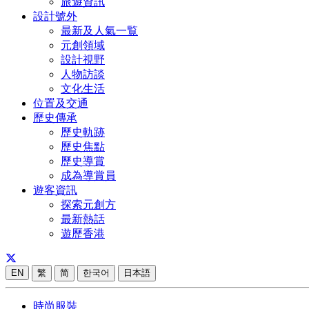
旅遊資訊
設計號外
最新及人氣一覧
元創領域
設計視野
人物訪談
文化生活
位置及交通
歷史傳承
歷史軌跡
歷史焦點
歷史導賞
成為導賞員
遊客資訊
探索元創方
最新熱話
遊歷香港
EN
繁
简
한국어
日本語
時尚服裝