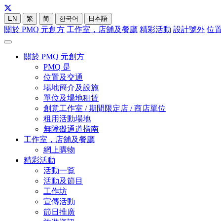
EN
繁
简
한국어
日本語
關於 PMQ 元創方
工作室，店舖及餐廳
精彩活動
設計號外
位
關於 PMQ 元創方
PMQ 是
位置及交通
場地簡介及設施
單位及場地租賃
創意工作室 / 期間限定店 / 商店單位
租用活動場地
無障礙通道指南
工作室，店舖及餐廳
網上購物
精彩活動
活動一覧
活動及節目
工作坊
宣傳活動
節日推廣