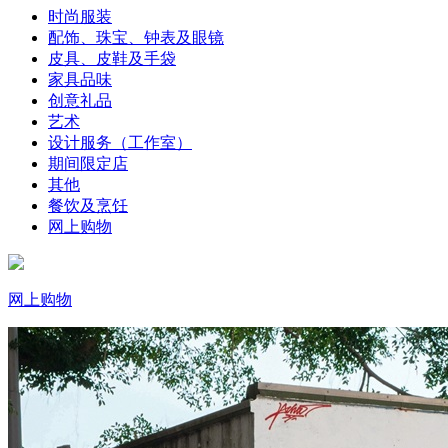
时尚服装
配饰、珠宝、钟表及眼镜
皮具、皮鞋及手袋
家具品味
创意礼品
艺术
设计服务（工作室）
期间限定店
其他
餐饮及烹饪
网上购物
网上购物