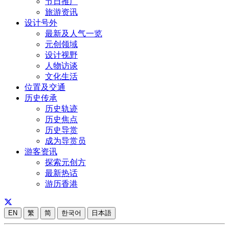
节日推广
旅游资讯
设计号外
最新及人气一览
元创领域
设计视野
人物访谈
文化生活
位置及交通
历史传承
历史轨迹
历史焦点
历史导赏
成为导赏员
游客资讯
探索元创方
最新热话
游历香港
EN
繁
简
한국어
日本語