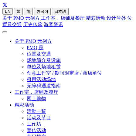
EN
繁
简
한국어
日本語
关于 PMQ 元创方
工作室，店铺及餐厅
精彩活动
设计号外
位
置及交通
历史传承
游客资讯
关于 PMQ 元创方
PMQ 是
位置及交通
场地简介及设施
单位及场地租赁
创意工作室 / 期间限定店 / 商店单位
租用活动场地
无障碍通道指南
工作室，店铺及餐厅
网上购物
精彩活动
活動一覧
活动及节目
工作坊
宣传活动