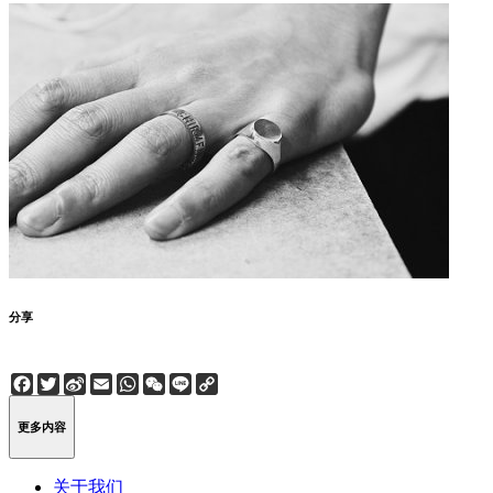
分享
Facebook
Twitter
Sina
Email
WhatsApp
WeChat
Line
Copy
Weibo
Link
更多内容
关于我们