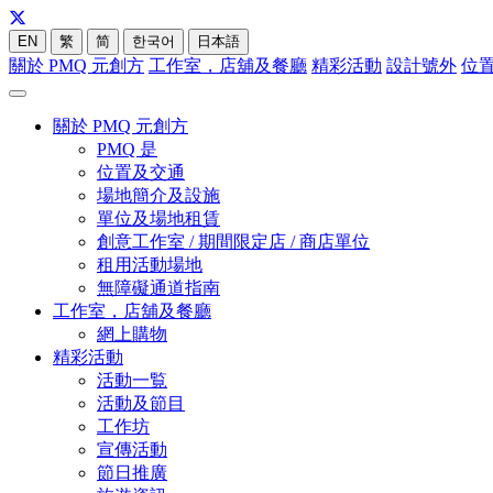
EN
繁
简
한국어
日本語
關於 PMQ 元創方
工作室，店舖及餐廳
精彩活動
設計號外
位
關於 PMQ 元創方
PMQ 是
位置及交通
場地簡介及設施
單位及場地租賃
創意工作室 / 期間限定店 / 商店單位
租用活動場地
無障礙通道指南
工作室，店舖及餐廳
網上購物
精彩活動
活動一覧
活動及節目
工作坊
宣傳活動
節日推廣