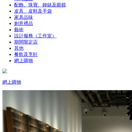
配飾、珠寶、鐘錶及眼鏡
皮具、皮鞋及手袋
家具品味
創意禮品
藝術
設計服務（工作室）
期間限定店
其他
餐飲及烹飪
網上購物
網上購物