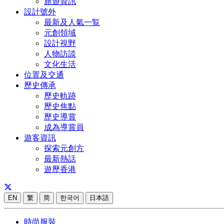
旅遊資訊
設計號外
最新及人氣一覧
元創領域
設計視野
人物訪談
文化生活
位置及交通
歷史傳承
歷史軌跡
歷史焦點
歷史導賞
成為導賞員
遊客資訊
探索元創方
最新熱話
遊歷香港
EN
繁
简
한국어
日本語
時尚服裝