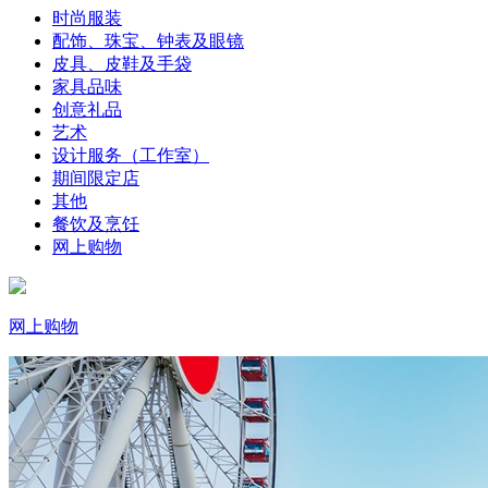
时尚服装
配饰、珠宝、钟表及眼镜
皮具、皮鞋及手袋
家具品味
创意礼品
艺术
设计服务（工作室）
期间限定店
其他
餐饮及烹饪
网上购物
网上购物