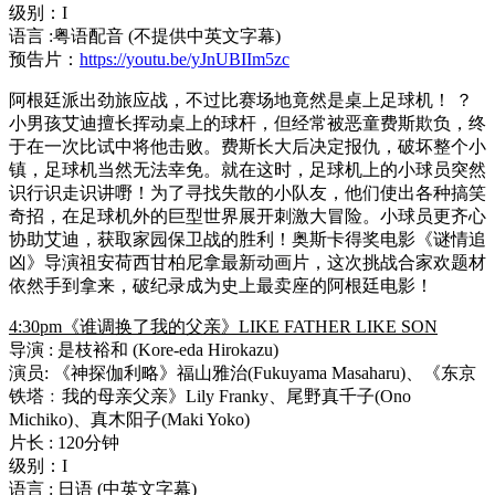
级别：I
语言 :粤语配音 (不提供中英文字幕)
预告片：
https://youtu.be/yJnUBIIm5zc
阿根廷派出劲旅应战，不过比赛场地竟然是桌上足球机！ ？
小男孩艾迪擅长挥动桌上的球杆，但经常被恶童费斯欺负，终
于在一次比试中将他击败。费斯长大后决定报仇，破坏整个小
镇，足球机当然无法幸免。就在这时，足球机上的小球员突然
识行识走识讲嘢！为了寻找失散的小队友，他们使出各种搞笑
奇招，在足球机外的巨型世界展开刺激大冒险。小球员更齐心
协助艾迪，获取家园保卫战的胜利！奥斯卡得奖电影《谜情追
凶》导演祖安荷西甘柏尼拿最新动画片，这次挑战合家欢题材
依然手到拿来，破纪录成为史上最卖座的阿根廷电影！
4:30pm《谁调换了我的父亲》LIKE FATHER LIKE SON
导演 : 是枝裕和 (Kore-eda Hirokazu)
演员: 《神探伽利略》福山雅治(Fukuyama Masaharu)、《东京
铁塔﹕我的母亲父亲》Lily Franky、尾野真千子(Ono
Michiko)、真木阳子(Maki Yoko)
片长 : 120分钟
级别：I
语言 : 日语 (中英文字幕)