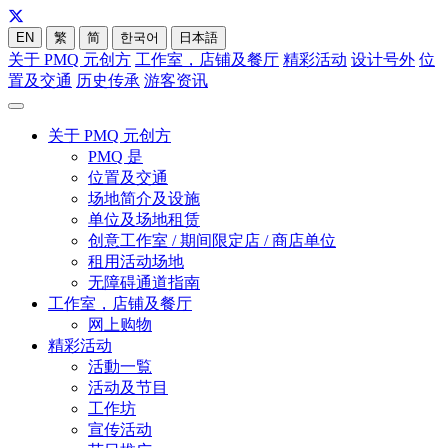
EN
繁
简
한국어
日本語
关于 PMQ 元创方
工作室，店铺及餐厅
精彩活动
设计号外
位
置及交通
历史传承
游客资讯
关于 PMQ 元创方
PMQ 是
位置及交通
场地简介及设施
单位及场地租赁
创意工作室 / 期间限定店 / 商店单位
租用活动场地
无障碍通道指南
工作室，店铺及餐厅
网上购物
精彩活动
活動一覧
活动及节目
工作坊
宣传活动