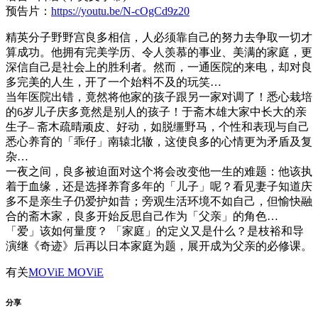
预告片：
https://youtu.be/N-cOgCd9z20
精英分子野野宫良多相信，人必须靠自己的努力去争取一切才
算成功。他拥有完美学历、令人羡慕的事业、美满的家庭，更
深信自己是社会上的胜利者。然而，一通医院的来电，却对良
多完美的人生，开了一个始料不及的玩​​笑…
当年医院出错，竟然将他家的孩子跟另一家对调了！悉心栽培
的6岁儿子庆多竟然是别人的孩子！于斋木雄大家中长大的亲
生子– 斋木疏晴顽皮、好动，如脱缰野马，个性和表现与自己
悉心养育的「乖仔」南辕北辙，这使良多的心情更为矛盾及复
杂…
一夜之间，良多被迫面对这个将会改变他一生的难题：他该执
着于血缘，还是选择养育多年的「儿子」呢？看见妻子知道庆
多不是亲生子仍爱护如昔；旁观生活环境不如自己，但愉快融
合的斋木家，良多开始反思自己作为「父亲」的角色…
「爱」该如何量度？ 「家庭」的定义又是什么？是枝裕和导
演继《奇迹》后再以日本家庭为题，展开成为父亲的必修课。
有关
MOViE MOViE
分享