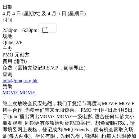
日期
4 月 4 日 (星期六) 及 4 月 5 日 (星期日)
时间
2:30pm – 6:30pm
场地
Qube, 2/F
主办
PMQ 元创方
费用 (港币)
免费（需预先登记R.S.V.P.，额满即止）
查询
info@pmq.org.hk
赞助
MOViE MOViE
继上次放映会反应热烈，我们于复活节再度与MOViE MOViE
携手合作, 为粉丝们带来无限惊喜。 PMQ 于4月4日及4月5日,
于Qube 播出两出MOViE MOViE一级电影, 适合任何年龄大小
朋友观看, 同期更有多项活动於PMQ举行。想免费睇好戏，请
即填妥网上表格，登记成为PMQ Friends，便有机会索取入场
证(每人两张)。坐位有限，先到先得，额满即止(毎人只限参加