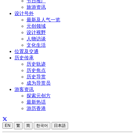
节日推广
旅游资讯
设计号外
最新及人气一览
元创领域
设计视野
人物访谈
文化生活
位置及交通
历史传承
历史轨迹
历史焦点
历史导赏
成为导赏员
游客资讯
探索元创方
最新热话
游历香港
EN
繁
简
한국어
日本語