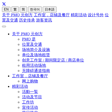
EN
繁
简
한국어
日本語
关于 PMQ 元创方
工作室，店铺及餐厅
精彩活动
设计号外
位
置及交通
历史传承
游客资讯
关于 PMQ 元创方
PMQ 是
位置及交通
场地简介及设施
单位及场地租赁
创意工作室 / 期间限定店 / 商店单位
租用活动场地
无障碍通道指南
工作室，店铺及餐厅
网上购物
精彩活动
活動一覧
活动及节目
工作坊
宣传活动