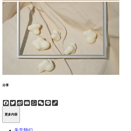
分享
Facebook
Twitter
Sina
Email
WhatsApp
WeChat
Line
Copy
Weibo
Link
更多内容
关于我们