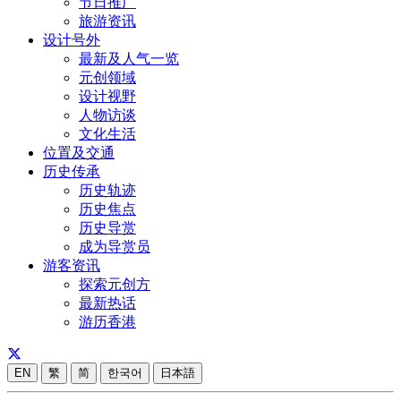
节日推广
旅游资讯
设计号外
最新及人气一览
元创领域
设计视野
人物访谈
文化生活
位置及交通
历史传承
历史轨迹
历史焦点
历史导赏
成为导赏员
游客资讯
探索元创方
最新热话
游历香港
EN
繁
简
한국어
日本語