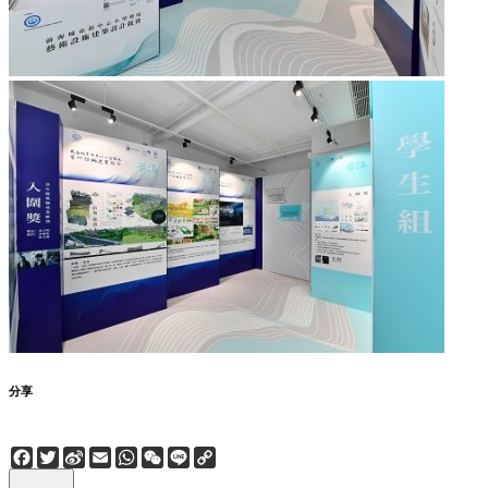
分享
Facebook
Twitter
Sina
Email
WhatsApp
WeChat
Line
Copy
Weibo
Link