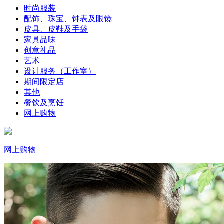
时尚服装
配饰、珠宝、钟表及眼镜
皮具、皮鞋及手袋
家具品味
创意礼品
艺术
设计服务（工作室）
期间限定店
其他
餐饮及烹饪
网上购物
网上购物