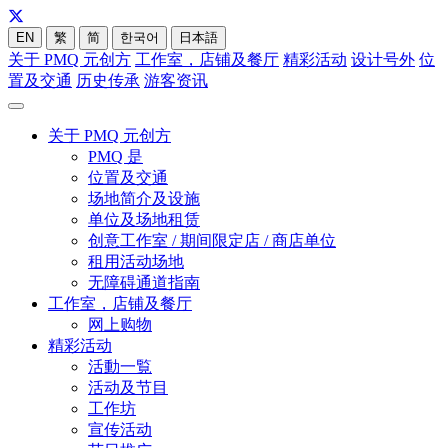
EN
繁
简
한국어
日本語
关于 PMQ 元创方
工作室，店铺及餐厅
精彩活动
设计号外
位
置及交通
历史传承
游客资讯
关于 PMQ 元创方
PMQ 是
位置及交通
场地简介及设施
单位及场地租赁
创意工作室 / 期间限定店 / 商店单位
租用活动场地
无障碍通道指南
工作室，店铺及餐厅
网上购物
精彩活动
活動一覧
活动及节目
工作坊
宣传活动