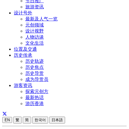
节日推广
旅游资讯
设计号外
最新及人气一览
元创领域
设计视野
人物访谈
文化生活
位置及交通
历史传承
历史轨迹
历史焦点
历史导赏
成为导赏员
游客资讯
探索元创方
最新热话
游历香港
EN
繁
简
한국어
日本語