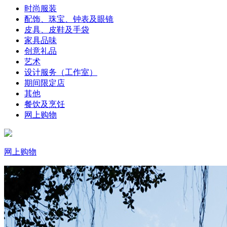
时尚服装
配饰、珠宝、钟表及眼镜
皮具、皮鞋及手袋
家具品味
创意礼品
艺术
设计服务（工作室）
期间限定店
其他
餐饮及烹饪
网上购物
网上购物