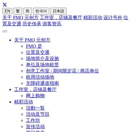
EN
繁
简
한국어
日本語
关于 PMQ 元创方
工作室，店铺及餐厅
精彩活动
设计号外
位
置及交通
历史传承
游客资讯
关于 PMQ 元创方
PMQ 是
位置及交通
场地简介及设施
单位及场地租赁
创意工作室 / 期间限定店 / 商店单位
租用活动场地
无障碍通道指南
工作室，店铺及餐厅
网上购物
精彩活动
活動一覧
活动及节目
工作坊
宣传活动