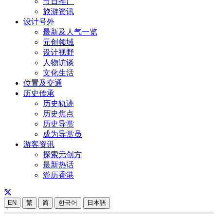
节日推广
旅游资讯
设计号外
最新及人气一览
元创领域
设计视野
人物访谈
文化生活
位置及交通
历史传承
历史轨迹
历史焦点
历史导赏
成为导赏员
游客资讯
探索元创方
最新热话
游历香港
EN
繁
简
한국어
日本語