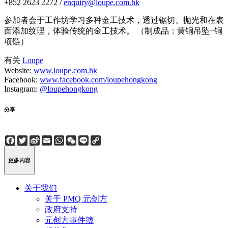
+852 2623 2272 /
enquiry@loupe.com.hk
参加者会于工作坊学习多种金工技术，透过锯切、抛光和在表
面添加纹理，体验传统的金工技术。 （制成品：黄铜吊坠+铜
项链）
有关
Loupe
Website:
www.loupe.com.hk
Facebook:
www.facebook.com/loupehongkong
Instagram:
@loupehongkong
分享
Facebook
Twitter
Sina
Email
WhatsApp
WeChat
Line
Copy
Weibo
Link
更多内容
关于我们
关于 PMQ 元创方
政府支持
元创方事件簿