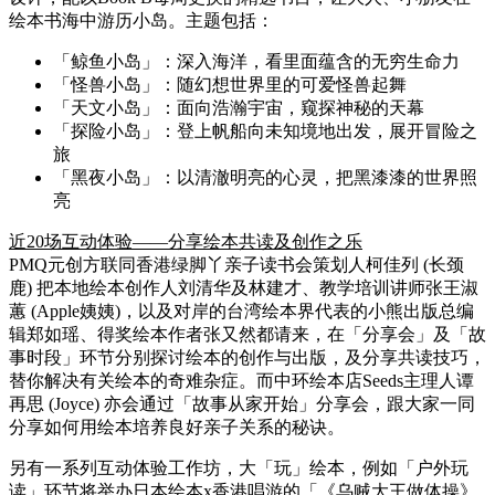
绘本书海中游历小岛。主题包括：
「鲸鱼小岛」：深入海洋，看里面蕴含的无穷生命力
「怪兽小岛」：随幻想世界里的可爱怪兽起舞
「天文小岛」：面向浩瀚宇宙，窥探神秘的天幕
「探险小岛」：登上帆船向未知境地出发，展开冒险之
旅
「黑夜小岛」：以清澈明亮的心灵，把黑漆漆的世界照
亮
近20场互动体验——分享绘本共读及创作之乐
PMQ元创方联同香港绿脚丫亲子读书会策划人柯佳列 (长颈
鹿) 把本地绘本创作人刘清华及林建才、教学培训讲师张王淑
蕙 (Apple姨姨)，以及对岸的台湾绘本界代表的小熊出版总编
辑郑如瑶、得奖绘本作者张又然都请来，在「分享会」及「故
事时段」环节分别探讨绘本的创作与出版，及分享共读技巧，
替你解决有关绘本的奇难杂症。而中环绘本店Seeds主理人谭
再思 (Joyce) 亦会通过「故事从家开始」分享会，跟大家一同
分享如何用绘本培养良好亲子关系的秘诀。
另有一系列互动体验工作坊，大「玩」绘本，例如「户外玩
读」环节将举办日本绘本x香港唱游的「《乌贼大王做体操》