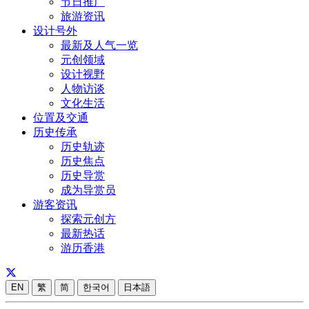
节日推广
旅游资讯
设计号外
最新及人气一览
元创领域
设计视野
人物访谈
文化生活
位置及交通
历史传承
历史轨迹
历史焦点
历史导赏
成为导赏员
游客资讯
探索元创方
最新热话
游历香港
EN
繁
简
한국어
日本語