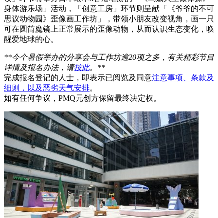
身体游乐场」活动，「创意工房」环节则呈献「《爷爷的不可
思议动物园》歪像画工作坊」，带领小朋友改变视角，画一只
可在圆筒魔镜上正常展示的歪像动物，从而认识生态变化，唤
醒爱地球的心。
**今个暑假举办的分享会与工作坊逾20项之多，有关精彩节目
详情及报名办法，请
按此
。**
完成报名登记的人士，即表示已阅览及同意
注意事项、条款及
细则，以及恶劣天气安排
。
如有任何争议，PMQ元创方保留最终决定权。