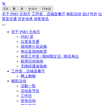
EN
繁
简
한국어
日本語
关于 PMQ 元创方
工作室，店铺及餐厅
精彩活动
设计号外
位
置及交通
历史传承
游客资讯
关于 PMQ 元创方
PMQ 是
位置及交通
场地简介及设施
单位及场地租赁
创意工作室 / 期间限定店 / 商店单位
租用活动场地
无障碍通道指南
工作室，店铺及餐厅
网上购物
精彩活动
活動一覧
活动及节目
工作坊
宣传活动