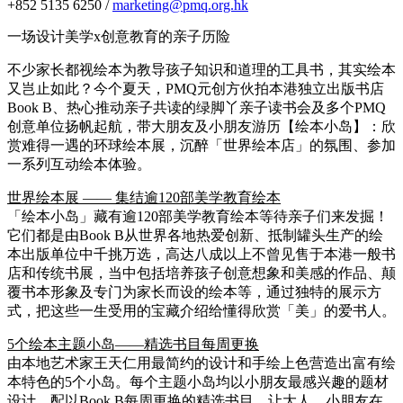
+852 5135 6250 /
marketing@pmq.org.hk
一场设计美学x创意教育的亲子历险
不少家长都视绘本为教导孩子知识和道理的工具书，其实绘本
又岂止如此？今个夏天，PMQ元创方伙拍本港独立出版书店
Book B、热心推动亲子共读的绿脚丫亲子读书会及多个PMQ
创意单位扬帆起航，带大朋友及小朋友游历【绘本小岛】：欣
赏难得一遇的环球绘本展，沉醉「世界绘本店」的氛围、参加
一系列互动绘本体验。
世界绘本展 —— 集结逾120部美学教育绘本
「绘本小岛」藏有逾120部美学教育绘本等待亲子们来发掘！
它们都是由Book B从世界各地热爱创新、抵制罐头生产的绘
本出版单位中千挑万选，高达八成以上不曾见售于本港一般书
店和传统书展，当中包括培养孩子创意想象和美感的作品、颠
覆书本形象及专门为家长而设的绘本等，通过独特的展示方
式，把这些一生受用的宝藏介绍给懂得欣赏「美」的爱书人。
5个绘本主题小岛——精选书目每周更换
由本地艺术家王天仁用最简约的设计和手绘上色营造出富有绘
本特色的5个小岛。每个主题小岛均以小朋友最感兴趣的题材
设计，配以Book B每周更换的精选书目，让大人、小朋友在