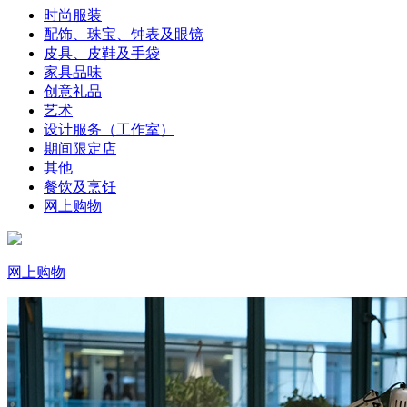
时尚服装
配饰、珠宝、钟表及眼镜
皮具、皮鞋及手袋
家具品味
创意礼品
艺术
设计服务（工作室）
期间限定店
其他
餐饮及烹饪
网上购物
网上购物