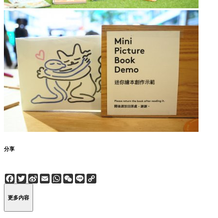
分享
Facebook
Twitter
Sina
Email
WhatsApp
WeChat
Line
Copy
Weibo
Link
更多内容