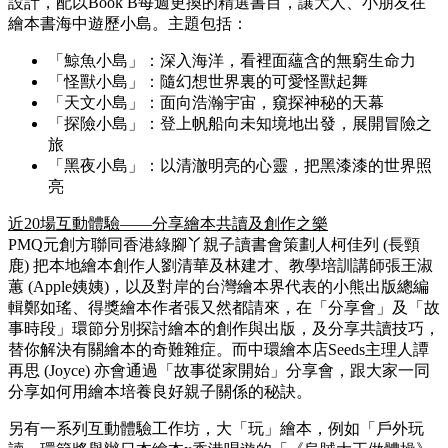
設計，配以Book B每週更換的精選書目，讓大人、小朋友在
繪本書海中遊歷小島。主題包括：
「鯨魚小島」：深入海洋，看裡面蘊含的無窮生命力
「怪獸小島」：隨幻想世界裏的可愛怪獸起舞
「天文小島」：面向浩瀚宇宙，窺探神秘的天幕
「探險小島」：登上帆船向未知境地出發，展開冒險之
旅
「黑夜小島」：以清澈明亮的心靈，把黑漆漆的世界照
亮
近20場互動體驗——分享繪本共讀及創作之樂
PMQ元創方聯同香港綠腳丫親子讀書會策劃人柯佳列 (長頸
鹿) 把本地繪本創作人劉清華及林建才、教學培訓講師張王淑
蕙 (Apple姨姨)，以及對岸的台灣繪本界代表的小熊出版總編
輯鄭如瑤、得獎繪本作者張又然都請來，在「分享會」及「故
事時段」環節分別探討繪本的創作與出版，及分享共讀技巧，
替你解決有關繪本的奇難雜症。而中環繪本店Seeds主理人譚
再思 (Joyce) 亦會通過「故事從家開始」分享會，跟大家一同
分享如何用繪本培養良好親子關係的秘訣。
另有一系列互動體驗工作坊，大「玩」繪本，例如「戶外玩