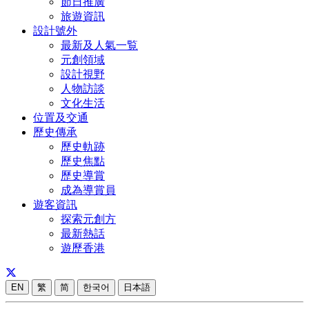
節日推廣
旅遊資訊
設計號外
最新及人氣一覧
元創領域
設計視野
人物訪談
文化生活
位置及交通
歷史傳承
歷史軌跡
歷史焦點
歷史導賞
成為導賞員
遊客資訊
探索元創方
最新熱話
遊歷香港
EN
繁
简
한국어
日本語