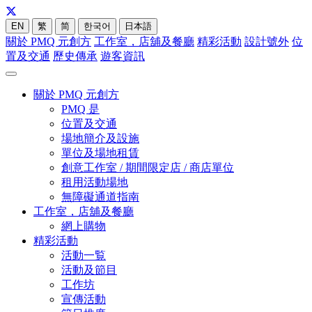
EN
繁
简
한국어
日本語
關於 PMQ 元創方
工作室，店舖及餐廳
精彩活動
設計號外
位
置及交通
歷史傳承
遊客資訊
關於 PMQ 元創方
PMQ 是
位置及交通
場地簡介及設施
單位及場地租賃
創意工作室 / 期間限定店 / 商店單位
租用活動場地
無障礙通道指南
工作室，店舖及餐廳
網上購物
精彩活動
活動一覧
活動及節目
工作坊
宣傳活動