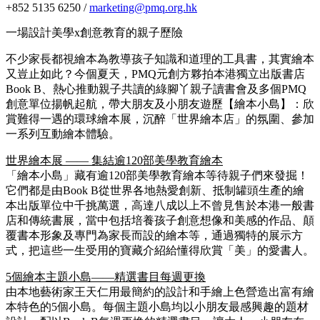
+852 5135 6250 /
marketing@pmq.org.hk
一場設計美學x創意教育的親子歷險
不少家長都視繪本為教導孩子知識和道理的工具書，其實繪本
又豈止如此？今個夏天，PMQ元創方夥拍本港獨立出版書店
Book B、熱心推動親子共讀的綠腳丫親子讀書會及多個PMQ
創意單位揚帆起航，帶大朋友及小朋友遊歷【繪本小島】：欣
賞難得一遇的環球繪本展，沉醉「世界繪本店」的氛圍、參加
一系列互動繪本體驗。
世界繪本展 —— 集結逾120部美學教育繪本
「繪本小島」藏有逾120部美學教育繪本等待親子們來發掘！
它們都是由Book B從世界各地熱愛創新、抵制罐頭生產的繪
本出版單位中千挑萬選，高達八成以上不曾見售於本港一般書
店和傳統書展，當中包括培養孩子創意想像和美感的作品、顛
覆書本形象及專門為家長而設的繪本等，通過獨特的展示方
式，把這些一生受用的寶藏介紹給懂得欣賞「美」的愛書人。
5個繪本主題小島——精選書目每週更換
由本地藝術家王天仁用最簡約的設計和手繪上色營造出富有繪
本特色的5個小島。每個主題小島均以小朋友最感興趣的題材