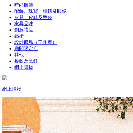
時尚服裝
配飾、珠寶、鐘錶及眼鏡
皮具、皮鞋及手袋
家具品味
創意禮品
藝術
設計服務（工作室）
期間限定店
其他
餐飲及烹飪
網上購物
網上購物