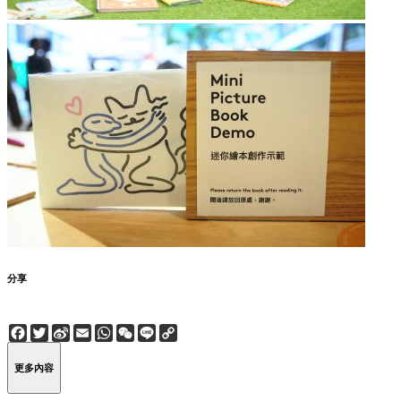
分享
Facebook
Twitter
Sina
Email
WhatsApp
WeChat
Line
Copy
Weibo
Link
更多內容