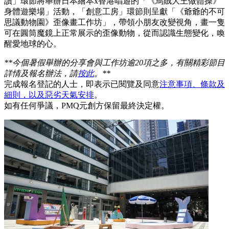
讀」環節將舉辦日本繪本x香港唱遊的「《烏賊大王做體操》
身體遊樂場」活動，「創意工房」環節則呈獻「《爺爺的不可
思議動物園》歪像畫工作坊」，帶領小朋友改變視角，畫一隻
可在圓筒魔鏡上正常展示的歪像動物，從而認識生態變化，喚
醒愛地球的心。
**今個暑假舉辦的分享會與工作坊逾20項之多，有關精彩節目
詳情及報名辦法，請
按此
。**
完成報名登記的人士，即表示已閱覽及同意
注意事項、條款及
細則，以及惡劣天氣安排
。
如有任何爭議，PMQ元創方保留最終決定權。