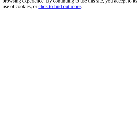
browsing experience. By continuing to use this site, you accept to its
use of cookies, or
click to find out more
.