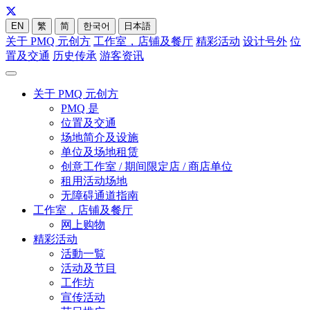
EN
繁
简
한국어
日本語
关于 PMQ 元创方
工作室，店铺及餐厅
精彩活动
设计号外
位
置及交通
历史传承
游客资讯
关于 PMQ 元创方
PMQ 是
位置及交通
场地简介及设施
单位及场地租赁
创意工作室 / 期间限定店 / 商店单位
租用活动场地
无障碍通道指南
工作室，店铺及餐厅
网上购物
精彩活动
活動一覧
活动及节目
工作坊
宣传活动