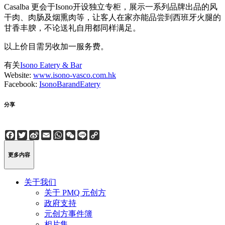
Casalba 更会于Isono开设独立专柜，展示一系列品牌出品的风
干肉、肉肠及烟熏肉等，让客人在家亦能品尝到西班牙火腿的
甘香丰腴，不论送礼自用都同样满足。
以上价目需另收加一服务费。
有关
Isono Eatery & Bar
Website:
www.isono-vasco.com.hk
Facebook:
IsonoBarandEatery
分享
Facebook
Twitter
Sina
Email
WhatsApp
WeChat
Line
Copy
Weibo
Link
更多内容
关于我们
关于 PMQ 元创方
政府支持
元创方事件簿
相片集