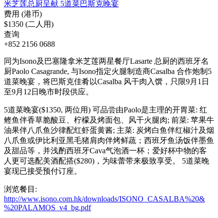
米芝莲总厨呈献 5道菜巴斯克晚宴
费用 (港币)
$1350 (二人用)
查询
+852 2156 0688
同为Isono及巴塞隆拿米芝莲两星餐厅Lasarte 总厨的西班牙名
厨Paolo Casagrande, 与Isono指定火腿制造商Casalba 合作炮制5
道菜晚宴，将巴斯克佳肴以Casalba 风干肉入馔，只限9月1日
至9月12日晚市时段供应。
5道菜晚宴($1350, 两位用) 可品尝由Paolo是主理的开胃菜: 红
鲣鱼伴香草脆酸豆、柠檬及烤面包、风干火腿肉; 前菜: 苹果牛
油果伴八爪鱼沙律配红虾蛋黄酱; 主菜: 炭烤白鱼伴红椒汁及烟
八爪鱼或伊比利亚黑毛猪肩肉伴烤鲜蔬；西班牙鱼汤饭伴墨鱼
及甜品等，并浅酌西班牙Cava气泡酒一杯；爱好杯中物的客
人更可选配美酒配搭($280)，为味蕾带来极致享受。 5道菜晚
宴现已接受预付订座。
浏览餐目:
http://www.isono.com.hk/downloads/ISONO_CASALBA%20&
%20PALAMOS_v4_bg.pdf