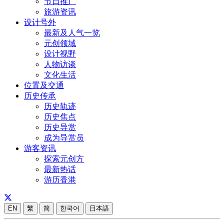
节日推广
旅游资讯
设计号外
最新及人气一览
元创领域
设计视野
人物访谈
文化生活
位置及交通
历史传承
历史轨迹
历史焦点
历史导赏
成为导赏员
游客资讯
探索元创方
最新热话
游历香港
EN
繁
简
한국어
日本語