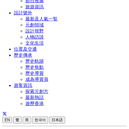
節日推廣
旅遊資訊
設計號外
最新及人氣一覧
元創領域
設計視野
人物訪談
文化生活
位置及交通
歷史傳承
歷史軌跡
歷史焦點
歷史導賞
成為導賞員
遊客資訊
探索元創方
最新熱話
遊歷香港
EN
繁
简
한국어
日本語