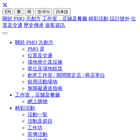
EN
繁
简
한국어
日本語
關於 PMQ 元創方
工作室，店舖及餐廳
精彩活動
設計號外
位
置及交通
歷史傳承
遊客資訊
關於 PMQ 元創方
PMQ 是
位置及交通
場地簡介及設施
單位及場地租賃
創意工作室 / 期間限定店 / 商店單位
租用活動場地
無障礙通道指南
工作室，店舖及餐廳
網上購物
精彩活動
活動一覧
活動及節目
工作坊
宣傳活動