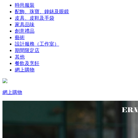
時尚服裝
配飾、珠寶、鐘錶及眼鏡
皮具、皮鞋及手袋
家具品味
創意禮品
藝術
設計服務（工作室）
期間限定店
其他
餐飲及烹飪
網上購物
網上購物