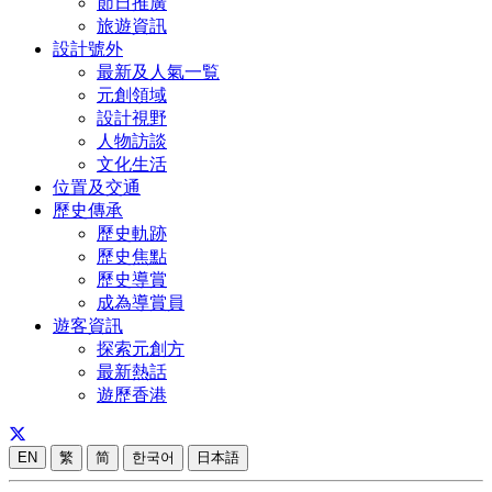
節日推廣
旅遊資訊
設計號外
最新及人氣一覧
元創領域
設計視野
人物訪談
文化生活
位置及交通
歷史傳承
歷史軌跡
歷史焦點
歷史導賞
成為導賞員
遊客資訊
探索元創方
最新熱話
遊歷香港
EN
繁
简
한국어
日本語