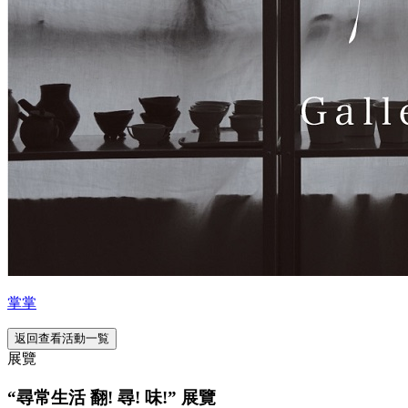
掌掌
返回查看活動一覧
展覽
“尋常生活 翻! 尋! 味!” 展覽