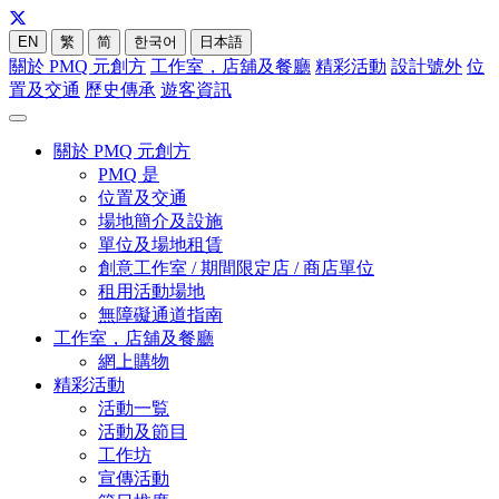
EN
繁
简
한국어
日本語
關於 PMQ 元創方
工作室，店舖及餐廳
精彩活動
設計號外
位
置及交通
歷史傳承
遊客資訊
關於 PMQ 元創方
PMQ 是
位置及交通
場地簡介及設施
單位及場地租賃
創意工作室 / 期間限定店 / 商店單位
租用活動場地
無障礙通道指南
工作室，店舖及餐廳
網上購物
精彩活動
活動一覧
活動及節目
工作坊
宣傳活動