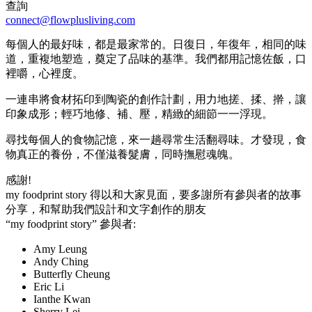
查詢
connect@flowplusliving.com
每個人的最好味，都是最家常的。日復日，年復年，相同的味
道，重複地塑造，奠定了品味的基準。我們都用記憶佐飯，口
裡嚼，心裡度。
一連串將食材拓印到陶瓷的創作計劃，用力地搓、揉、擀，讓
印象成形；輕巧地修、補、壓，精緻的細節一一浮現。
尋找每個人的食物記憶，來一趟尋常生活翻尋味。才發現，食
物真正的養份，不僅滋養髮膚，同時撫慰魂魄。
感謝!
my foodprint story 得以和大家見面，要多謝所有參與者的故事
分享，和幫助我們設計和文字創作的朋友
“my foodprint story” 參與者:
Amy Leung
Andy Ching
Butterfly Cheung
Eric Li
Ianthe Kwan
Sherry Lei