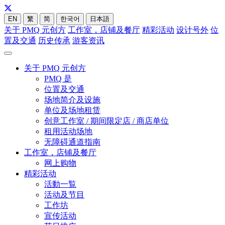
EN
繁
简
한국어
日本語
关于 PMQ 元创方
工作室，店铺及餐厅
精彩活动
设计号外
位
置及交通
历史传承
游客资讯
关于 PMQ 元创方
PMQ 是
位置及交通
场地简介及设施
单位及场地租赁
创意工作室 / 期间限定店 / 商店单位
租用活动场地
无障碍通道指南
工作室，店铺及餐厅
网上购物
精彩活动
活動一覧
活动及节目
工作坊
宣传活动