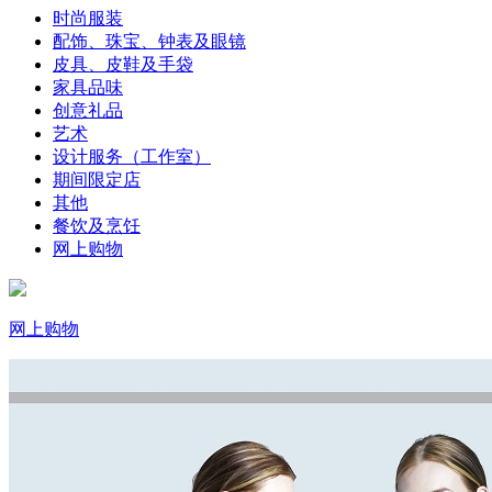
时尚服装
配饰、珠宝、钟表及眼镜
皮具、皮鞋及手袋
家具品味
创意礼品
艺术
设计服务（工作室）
期间限定店
其他
餐饮及烹饪
网上购物
网上购物