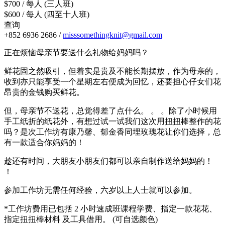
$700 / 每人 (三人班)
$600 / 每人 (四至十人班)
查询
+852 6936 2686 /
misssomethingknit@gmail.com
正在烦恼母亲节要送什么礼物给妈妈吗？
鲜花固之然吸引，但着实是贵及不能长期摆放，作为母亲的，
收到亦只能享受一个星期左右便成为回忆，还要担心仔女们花
昂贵的金钱购买鲜花。
但，母亲节不送花，总觉得差了点什么。 。 。除了小时候用
手工纸折的纸花外，有想过试一试我们这次用扭扭棒整作的花
吗？是次工作坊有康乃馨、郁金香同埋玫瑰花让你们选择，总
有一款适合你妈妈的！
趁还有时间，大朋友小朋友们都可以亲自制作送给妈妈的！
！
参加工作坊无需任何经验，六岁以上人士就可以参加。
*工作坊费用已包括 2 小时速成班课程学费、指定一款花花、
指定扭扭棒材料 及工具借用。 (可自选颜色)