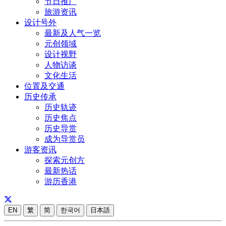
节日推广
旅游资讯
设计号外
最新及人气一览
元创领域
设计视野
人物访谈
文化生活
位置及交通
历史传承
历史轨迹
历史焦点
历史导赏
成为导赏员
游客资讯
探索元创方
最新热话
游历香港
EN
繁
简
한국어
日本語