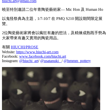
hiuchi.art@gmail.com
曉至特別邀請二位年青陶瓷藝術家— Mic Hon 及 Human Ho
以鬼怪祭典為主題，1/7-10/7 在 PMQ S210 開設期間限定展
覽。
2位陶瓷藝術家將會以瘋狂有趣的想法，及精煉成熟既手勢為
大家帶來有趣又實用的陶瓷用品。
有關
HIUCHI/PROSE
Website:
https://www.hiuchi-art.com
Facebook:
www.facebook.com/hiuchi.art
Instagram:
@hiuchi_art
/
@usatanuki_
/
@hmmm_pottery