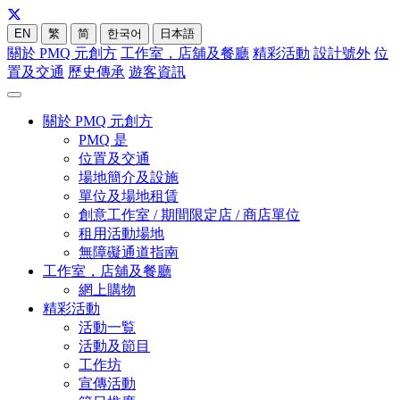
EN
繁
简
한국어
日本語
關於 PMQ 元創方
工作室，店舖及餐廳
精彩活動
設計號外
位
置及交通
歷史傳承
遊客資訊
關於 PMQ 元創方
PMQ 是
位置及交通
場地簡介及設施
單位及場地租賃
創意工作室 / 期間限定店 / 商店單位
租用活動場地
無障礙通道指南
工作室，店舖及餐廳
網上購物
精彩活動
活動一覧
活動及節目
工作坊
宣傳活動