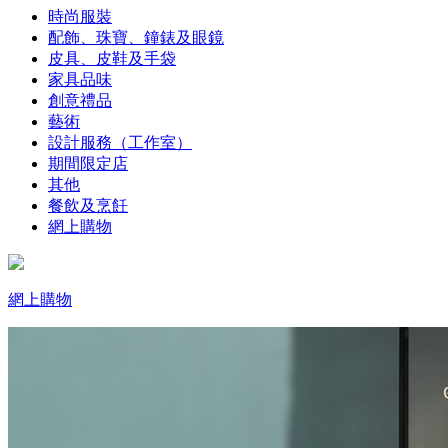
時尚服裝
配飾、珠寶、鐘錶及眼鏡
皮具、皮鞋及手袋
家具品味
創意禮品
藝術
設計服務（工作室）
期間限定店
其他
餐飲及烹飪
網上購物
網上購物