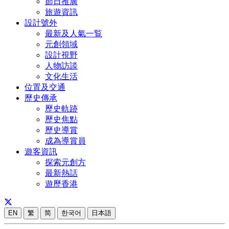
節日推廣
旅遊資訊
設計號外
最新及人氣一覧
元創領域
設計視野
人物訪談
文化生活
位置及交通
歷史傳承
歷史軌跡
歷史焦點
歷史導賞
成為導賞員
遊客資訊
探索元創方
最新熱話
遊歷香港
EN
繁
简
한국어
日本語