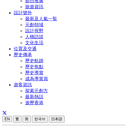
節日推廣
旅遊資訊
設計號外
最新及人氣一覧
元創領域
設計視野
人物訪談
文化生活
位置及交通
歷史傳承
歷史軌跡
歷史焦點
歷史導賞
成為導賞員
遊客資訊
探索元創方
最新熱話
遊歷香港
EN
繁
简
한국어
日本語