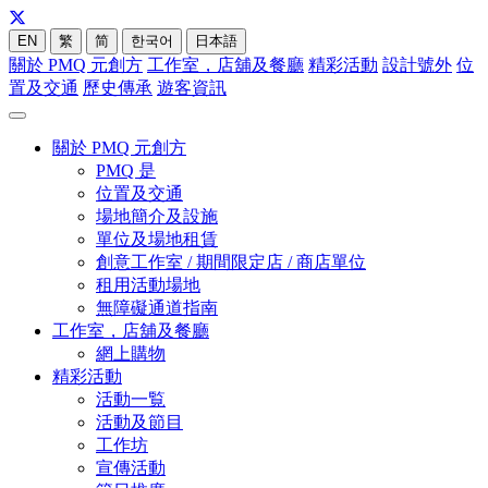
EN
繁
简
한국어
日本語
關於 PMQ 元創方
工作室，店舖及餐廳
精彩活動
設計號外
位
置及交通
歷史傳承
遊客資訊
關於 PMQ 元創方
PMQ 是
位置及交通
場地簡介及設施
單位及場地租賃
創意工作室 / 期間限定店 / 商店單位
租用活動場地
無障礙通道指南
工作室，店舖及餐廳
網上購物
精彩活動
活動一覧
活動及節目
工作坊
宣傳活動