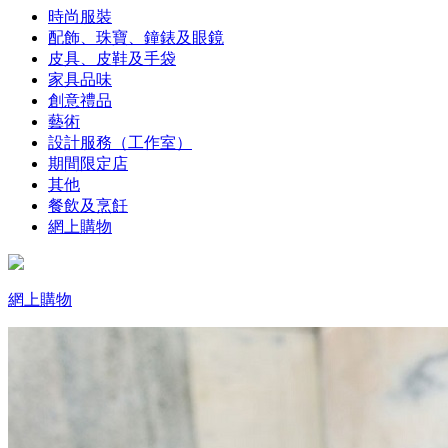
時尚服裝
配飾、珠寶、鐘錶及眼鏡
皮具、皮鞋及手袋
家具品味
創意禮品
藝術
設計服務（工作室）
期間限定店
其他
餐飲及烹飪
網上購物
網上購物