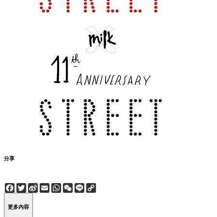
分享
Facebook
Twitter
Sina
Email
WhatsApp
WeChat
Line
Copy
Weibo
Link
更多內容