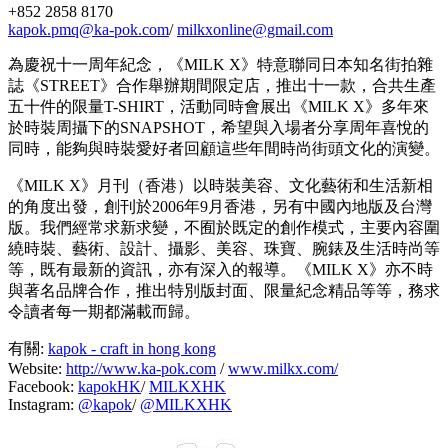
+852 2858 8170
kapok.pmq@ka-pok.com
/
milkxonline@gmail.com
為慶祝十一周年紀念，《MILK X》特意聯同日本知名街拍雜
誌《STREET》合作舉辦期間限定店，推出十一款，合共生產
五十件的限量T-SHIRT，活動同時會展出《MILK X》多年來
於時裝周攝下的SNAPSHOT，希望與入場者分享周年喜悅的
同時，能夠與時裝愛好者回顧這些年間時尚街頭文化的演變。
《MILK X》月刊（香港）以時裝美容、文化藝術和生活新相
的角度出發，創刊於2006年9月香港，另有中國內地版及台灣
版。我們經常求新求變，不囿於既定的創作模式，主要內容圍
繞時裝、藝術、設計、攝影、美容、珠寶、腕錶及生活時尚等
等，既有最新的資訊，亦有深入的報導。《MILK X》亦不時
與著名品牌合作，推出特別版封面、限量紀念精品等等，務求
令讀者每一期都滿載而歸。
有關:
kapok - craft in hong kong
Website:
http://www.ka-pok.com
/
www.milkx.com/
Facebook:
kapokHK
/
MILKXHK
Instagram:
@kapok
/
@MILKXHK