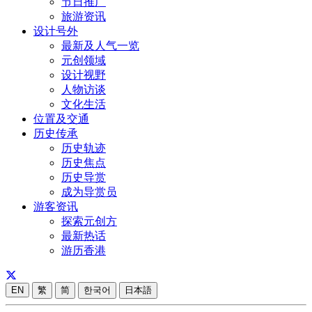
节日推广
旅游资讯
设计号外
最新及人气一览
元创领域
设计视野
人物访谈
文化生活
位置及交通
历史传承
历史轨迹
历史焦点
历史导赏
成为导赏员
游客资讯
探索元创方
最新热话
游历香港
EN
繁
简
한국어
日本語