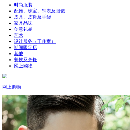
时尚服装
配饰、珠宝、钟表及眼镜
皮具、皮鞋及手袋
家具品味
创意礼品
艺术
设计服务（工作室）
期间限定店
其他
餐饮及烹饪
网上购物
网上购物