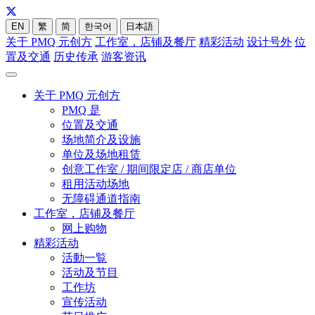
EN
繁
简
한국어
日本語
关于 PMQ 元创方
工作室，店铺及餐厅
精彩活动
设计号外
位
置及交通
历史传承
游客资讯
关于 PMQ 元创方
PMQ 是
位置及交通
场地简介及设施
单位及场地租赁
创意工作室 / 期间限定店 / 商店单位
租用活动场地
无障碍通道指南
工作室，店铺及餐厅
网上购物
精彩活动
活動一覧
活动及节目
工作坊
宣传活动